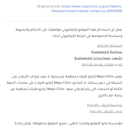
Original article:
https://www.mayoclinic.org/ar/healthy-
lifestyle/recipes/roasted-turkey/rcp-20050006
يمثل أي استخدام لهذا الموقع الإليكتروني موافقتك على الأحكام والشروط
وسياسة الخصوصية في الرابط الإليكتروني أدناه.
الشروط والأحكام
سياسة الخصوصية
إشعار بممارسات الخصوصية
لتدبير ملفات تعريف الارتباط
تعتبر Mayo Clinic [مايو كلينك] منظمة غبر ربحية، إذ تفيد إيرادات الإعلان على
الشبكة في دعم رسالتنا. لا تُصادق Mayo Clinic [مايو كلينك] على منتجات الجهة
الثالثة أو الخدمات التي يتم الإعلان عنها. Mayo Clinic [مايو كلينك] منظمة غير
ربحية. قم بالتبرع.
سياسة الإعلان والرعاية
فرص للإعلان والرعاية
مؤسسة مايو للتعليم والبحث الطبي. جميع الحقوق محفوظة. يُمكن إعادة