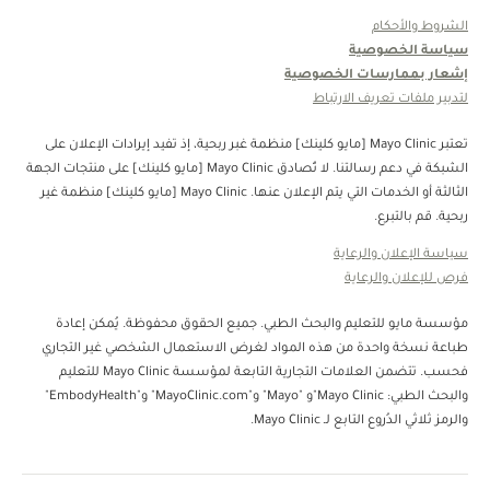
الشروط والأحكام
سياسة الخصوصية
إشعار بممارسات الخصوصية
لتدبير ملفات تعريف الارتباط
تعتبر Mayo Clinic [مايو كلينك] منظمة غبر ربحية، إذ تفيد إيرادات الإعلان على
الشبكة في دعم رسالتنا. لا تُصادق Mayo Clinic [مايو كلينك] على منتجات الجهة
الثالثة أو الخدمات التي يتم الإعلان عنها. Mayo Clinic [مايو كلينك] منظمة غير
ربحية. قم بالتبرع.
سياسة الإعلان والرعاية
فرص للإعلان والرعاية
مؤسسة مايو للتعليم والبحث الطبي. جميع الحقوق محفوظة. يُمكن إعادة
طباعة نسخة واحدة من هذه المواد لغرض الاستعمال الشخصي غير التجاري
فحسب. تتضمن العلامات التجارية التابعة لمؤسسة Mayo Clinic للتعليم
والبحث الطبي: Mayo Clinic"و "Mayo" و"MayoClinic.com" و"EmbodyHealth"
والرمز ثلاثي الدُروع التابع لـ Mayo Clinic.