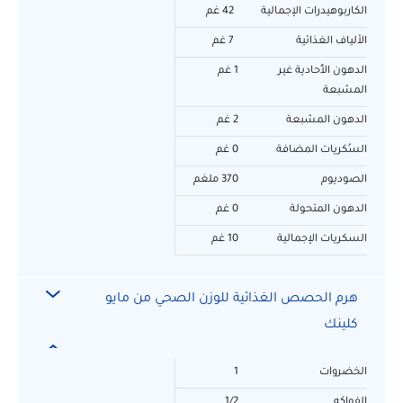
الكاربوهيدرات الإجمالية
42 غم
الألياف الغذائية
7 غم
الدهون الأُحادية غير
1 غم
المشبعة
الدهون المشبعة
2 غم
السُكريات المضافة
0 غم
الصوديوم
370 ملغم
الدهون المتحولة
0 غم
السكريات الإجمالية
10 غم
هرم الحصص الغذائية للوزن الصحي من مايو
كلينك
الخضروات
1
الفواكه
1/2