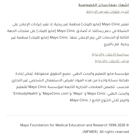
إشعار بممارسات الخصوصية
لتدبير ملفات تعريف الارتباط
تعتبر Mayo Clinic [مايو كلينك] منظمة غبر ربحية، إذ تفيد إيرادات الإعلان على
الشبكة في دعم رسالتنا. لا تُصادق Mayo Clinic [مايو كلينك] على منتجات الجهة
الثالثة أو الخدمات التي يتم الإعلان عنها. Mayo Clinic [مايو كلينك] منظمة غير
ربحية. قم بالتبرع.
سياسة الإعلان والرعاية
فرص للإعلان والرعاية
مؤسسة مايو للتعليم والبحث الطبي. جميع الحقوق محفوظة. يُمكن إعادة
طباعة نسخة واحدة من هذه المواد لغرض الاستعمال الشخصي غير التجاري
فحسب. تتضمن العلامات التجارية التابعة لمؤسسة Mayo Clinic للتعليم
والبحث الطبي: Mayo Clinic"و "Mayo" و"MayoClinic.com" و"EmbodyHealth"
والرمز ثلاثي الدُروع التابع لـ Mayo Clinic.
© 1998-2026 Mayo Foundation for Medical Education and Research
(MFMER). All rights reserved.