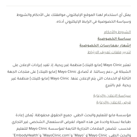
يمثل أي استخدام لهذا الموقع الإليكتروني موافقتك على الأحكام والشروط
وسياسة الخصوصية في الرابط الإليكتروني أدناه.
الشروط والأحكام
سياسة الخصوصية
إشعار بممارسات الخصوصية
لتدبير ملفات تعريف الارتباط
تعتبر Mayo Clinic [مايو كلينك] منظمة غبر ربحية، إذ تفيد إيرادات الإعلان على
الشبكة في دعم رسالتنا. لا تُصادق Mayo Clinic [مايو كلينك] على منتجات الجهة
الثالثة أو الخدمات التي يتم الإعلان عنها. Mayo Clinic [مايو كلينك] منظمة غير
ربحية. قم بالتبرع.
سياسة الإعلان والرعاية
فرص للإعلان والرعاية
مؤسسة مايو للتعليم والبحث الطبي. جميع الحقوق محفوظة. يُمكن إعادة
طباعة نسخة واحدة من هذه المواد لغرض الاستعمال الشخصي غير التجاري
فحسب. تتضمن العلامات التجارية التابعة لمؤسسة Mayo Clinic للتعليم
والبحث الطبي: Mayo Clinic"و "Mayo" و"MayoClinic.com" و"EmbodyHealth"