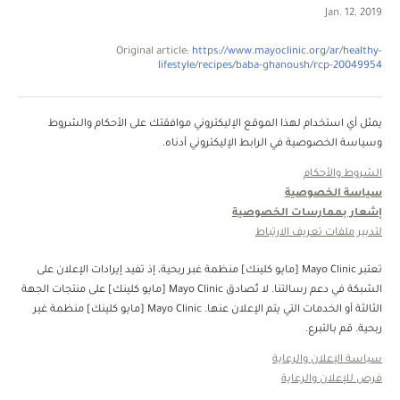
Jan. 12, 2019
Original article:
https://www.mayoclinic.org/ar/healthy-
lifestyle/recipes/baba-ghanoush/rcp-20049954
يمثل أي استخدام لهذا الموقع الإليكتروني موافقتك على الأحكام والشروط
وسياسة الخصوصية في الرابط الإليكتروني أدناه.
الشروط والأحكام
سياسة الخصوصية
إشعار بممارسات الخصوصية
لتدبير ملفات تعريف الارتباط
تعتبر Mayo Clinic [مايو كلينك] منظمة غبر ربحية، إذ تفيد إيرادات الإعلان على
الشبكة في دعم رسالتنا. لا تُصادق Mayo Clinic [مايو كلينك] على منتجات الجهة
الثالثة أو الخدمات التي يتم الإعلان عنها. Mayo Clinic [مايو كلينك] منظمة غير
ربحية. قم بالتبرع.
سياسة الإعلان والرعاية
فرص للإعلان والرعاية