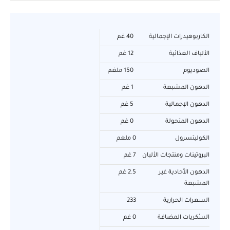
الكاربوهيدرات الإجمالية
40 غم
الألياف الغذائية
12 غم
الصوديوم
150 ملغم
الدهون المشبعة
1 غم
الدهون الإجمالية
5 غم
الدهون المتحولة
0 غم
الكوليتسرول
0 ملغم
البروتينات ومنتجات الألبان
7 غم
الدهون الأُحادية غير
2.5 غم
المشبعة
السعرات الحرارية
233
السُكريات المضافة
0 غم