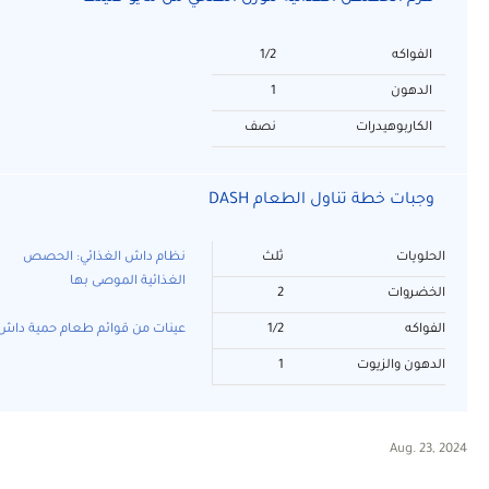
الفواكه
1/2
الدهون
1
الكاربوهيدرات
نصف
وجبات خطة تناول الطعام DASH
الحلويات
ثلث
نظام داش الغذائي: الحصص
الغذائية الموصى بها
الخضروات
2
الفواكه
1/2
عينات من قوائم طعام حمية داش
الدهون والزيوت
1
Aug. 23, 2024