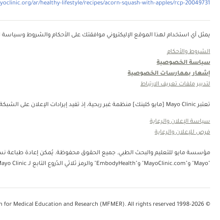
oclinic.org/ar/healthy-lifestyle/recipes/acorn-squash-with-apples/rcp-20049731
يمثل أي استخدام لهذا الموقع الإليكتروني موافقتك على الأحكام والشروط وسياسة ال
الشروط والأحكام
سياسة الخصوصية
إشعار بممارسات الخصوصية
لتدبير ملفات تعريف الارتباط
تعتبر Mayo Clinic [مايو كلينك] منظمة غبر ربحية، إذ تفيد إيرادات الإعلان على الشبكة في دعم رسالتنا. لا تُصادق Mayo Clinic [مايو كلينك] على منتجات الجهة الثالثة أو الخدمات التي يتم الإعلان عنها. Mayo Clinic [مايو كلينك] منظمة غير ربحية. قم بالتبرع.
سياسة الإعلان والرعاية
فرص للإعلان والرعاية
"Mayo" و"MayoClinic.com" و"EmbodyHealth" والرمز ثلاثي الدُروع التابع لـ Mayo Clinic.
© 1998-2026 Mayo Foundation for Medical Education and Research (MFMER). All rights reserved.