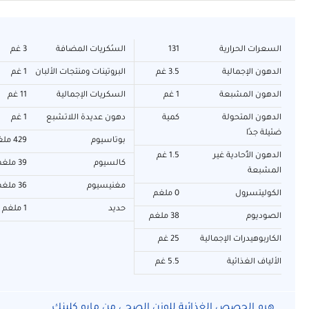
السعرات الحرارية
131
السُكريات المضافة
3 غم
الدهون الإجمالية
3.5 غم
البروتينات ومنتجات الألبان
1 غم
الدهون المشبعة
1 غم
السكريات الإجمالية
11 غم
الدهون المتحولة
كمية
دهون عديدة اللاتشبع
1 غم
ضئيلة جدًا
بوتاسيوم
429 ملغم
الدهون الأُحادية غير
1.5 غم
كالسيوم
39 ملغم
المشبعة
مغنيسيوم
36 ملغم
الكوليتسرول
0 ملغم
حديد
1 ملغم
الصوديوم
38 ملغم
الكاربوهيدرات الإجمالية
25 غم
الألياف الغذائية
5.5 غم
هرم الحصص الغذائية للوزن الصحي من مايو كلينك