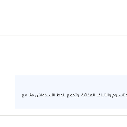
الأسكواش مصدراً جيداً لفيتاميني أي (A) وسي (C) والبوتاسيوم والألياف الغذائية. ويُجمع بلوط الأسكواش هنا مع