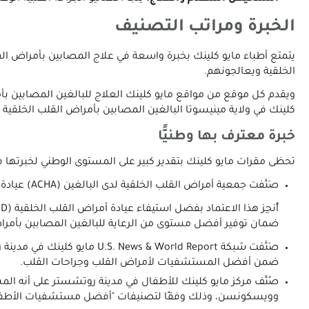
الخبرة ومراتب التصنيف
الخلقية ويعالجونهم.
ويقدم كل موقع من مواقع مايو كلينك العلاج للبالغين المصابين بأ
كلينك في ولاية مينيسوتا البالغين المصابين بأمراض القلب الخلقية 
خبرة معترف بها وطنيًّا
تحظى مقرات مايو كلينك بتقدير كبير على المستوى الوطني لخبرتها في
صَنَّفت جمعية أمراض القلب الخلقية لدى البالغين (ACHA) عيادة أمراض القلب الخلقية لدى البالغين في موقع مايو كلينك في روتشستر بولاية مينيسوتا كمركز رعاية شاملة معتمد من قِبل الجمعية.
ضمان توفير أفضل مستوى من الرعاية للبالغين المصابين بأمراض 
صَنَّفت شبكة  World Report
ضمن أفضل المستشفيات لأمراض القلب وجراحات القلب.
وويسكونسن، وذلك وفقًا لتصنيفات "أفضل مستشفيات الأطفال" التي أعدتها شركة orld Report