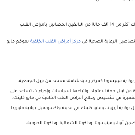
يتمتع أطباء مايو كلينك بخبرة واسعة في علاج المصابين بأمراض القلب الخلقية. ففي كل عام يقيّم اختصاصيي الرعاية الصحية في مايو كلينك أكثر من 14 ألف حالة من البالغين المصابين بأمراض القلب
ختصاصيي الرعاية الصحية في
مركز أمراض القلب الخِلقية
بموقع مايو
لصحي، وتقديمها لخدمات طبية محددة من قِبل جهة الاعتماد، واتباعها لسياسات وإجراءات تساعد على
 متميزة في تشخيص وعلاج أمراض القلب الخلقية في مايو كلينك.
يكس/سكوتسديل بولاية أريزونا، ومايو كلينك في مدينة جاكسونفيل بولاية فلوريدا
 وفي منطقة الولايات الخمس التي تتضمن آيوا، ومينيسوتا، وداكوتا الشمالية، وداكوتا الجنوبية،