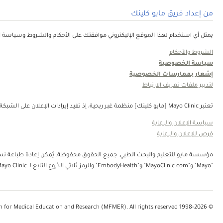
من إعداد فريق مايو كلينك
يمثل أي استخدام لهذا الموقع الإليكتروني موافقتك على الأحكام والشروط وسياسة ال
الشروط والأحكام
سياسة الخصوصية
إشعار بممارسات الخصوصية
لتدبير ملفات تعريف الارتباط
تعتبر Mayo Clinic [مايو كلينك] منظمة غبر ربحية، إذ تفيد إيرادات الإعلان على الشبكة في دعم رسالتنا. لا تُصادق Mayo Clinic [مايو كلينك] على منتجات الجهة الثالثة أو الخدمات التي يتم الإعلان عنها. Mayo Clinic [مايو كلينك] منظمة غير ربحية. قم بالتبرع.
سياسة الإعلان والرعاية
فرص للإعلان والرعاية
"Mayo" و"MayoClinic.com" و"EmbodyHealth" والرمز ثلاثي الدُروع التابع لـ Mayo Clinic.
© 1998-2026 Mayo Foundation for Medical Education and Research (MFMER). All rights reserved.