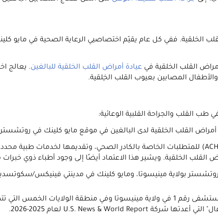
مراض القلب الخلقية في
عيادة أمراض القلب الخلقية للبالغين
. يعالج ا
والأطفال المصابين بعيوب القلب الخِلقية.
 طب القلب والجراحة القلبية الوعائية:
أُنجِز هذا الاعتماد بفضل استيفاء عيادة أمراض القلب الخلقية (ACHD) للمتطلبات الخاصة بالكادر ا
القلب الخلقية. ويشير هذا الاعتماد أيضًا إلى وجود أطباء ذوي خبرات
U.S. News & مايو كلينك في مدينة روتشستر بولاية مينيسوتا، ومايو كلينك في مدينتي فين
صُنِّف مركز مايو كلينك للأطفال في مدينة روتشستر على أنه المستشفى رقم 1 في ولاية مينيسوتا
U.S. News & W لعام 2025-2026.