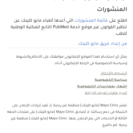
المنشورات
اطلع على
قائمة المنشورات
التي أعدها أطباء مايو كلينك عن
تنظير القولون عبر موقع خدمة PubMed التابع للمكتبة الوطنية
للطب.
من إعداد فريق مايو كلينك
يمثل أي استخدام لهذا الموقع الإليكتروني موافقتك على الأحكام والشروط
وسياسة الخصوصية في الرابط الإليكتروني أدناه.
الشروط والأحكام
سياسة الخصوصية
إشعار بممارسات الخصوصية
لتدبير ملفات تعريف الارتباط
تعتبر Mayo Clinic [مايو كلينك] منظمة غبر ربحية، إذ تفيد إيرادات الإعلان على
الشبكة في دعم رسالتنا. لا تُصادق Mayo Clinic [مايو كلينك] على منتجات الجهة
الثالثة أو الخدمات التي يتم الإعلان عنها. Mayo Clinic [مايو كلينك] منظمة غير
ربحية. قم بالتبرع.