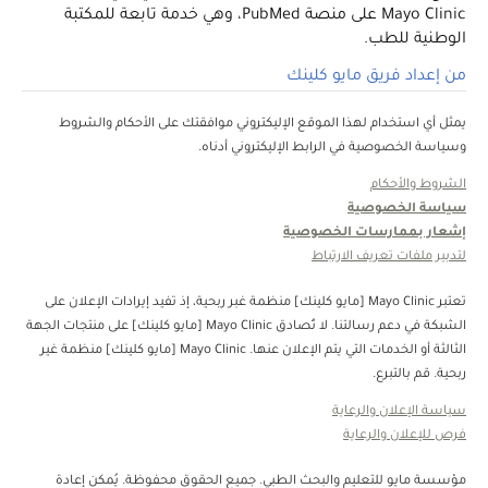
Mayo Clinic على منصة PubMed، وهي خدمة تابعة للمكتبة
الوطنية للطب.
من إعداد فريق مايو كلينك
يمثل أي استخدام لهذا الموقع الإليكتروني موافقتك على الأحكام والشروط
وسياسة الخصوصية في الرابط الإليكتروني أدناه.
الشروط والأحكام
سياسة الخصوصية
إشعار بممارسات الخصوصية
لتدبير ملفات تعريف الارتباط
تعتبر Mayo Clinic [مايو كلينك] منظمة غبر ربحية، إذ تفيد إيرادات الإعلان على
الشبكة في دعم رسالتنا. لا تُصادق Mayo Clinic [مايو كلينك] على منتجات الجهة
الثالثة أو الخدمات التي يتم الإعلان عنها. Mayo Clinic [مايو كلينك] منظمة غير
ربحية. قم بالتبرع.
سياسة الإعلان والرعاية
فرص للإعلان والرعاية
مؤسسة مايو للتعليم والبحث الطبي. جميع الحقوق محفوظة. يُمكن إعادة