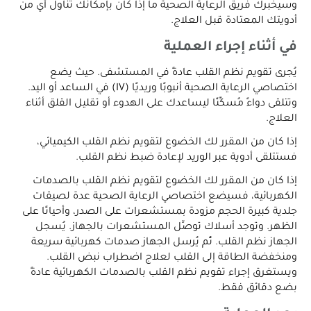
وسيخبرك فريق الرعاية الصحية ما إذا كان بإمكانك تناول أي من
أدويتك المعتادة قبل العلاج.
في أثناء إجراء العملية
يُجرى تقويم نظم القلب عادةً في المستشفى. حيث يضع
اختصاصي الرعاية الصحية أنبوبًا وريديًا (IV) في الساعد أو اليد.
وتتلقى دواءً مُسكِّنًا ليساعدك على الهدوء أو تقليل القلق أثناء
العلاج.
إذا كان من المقرر لك الخضوع لتقويم نظم القلب الكيميائي،
فستتلقى أدوية عبر الوريد لإعادة ضبط نظم القلب.
إذا كان من المقرر لك الخضوع لتقويم نظم القلب بالصدمات
الكهربائية، فسيضع اختصاصي الرعاية الصحية عدة لصيقات
جلدية كبيرة الحجم مزودة بمستشعرات على الصدر، وأحيانًا على
الظهر. وتوجد أسلاك توصِّل المستشعرات بالجهاز. يُسجل
الجهاز نظم القلب. ثُم يُرسل الجهاز صدمات كهربائية سريعة
ومنخفضة الطاقة إلى القلب لعلاج اضطراب نبض القلب.
ويستغرق إجراء تقويم نظم القلب بالصدمات الكهربائية عادةً
بضع دقائق فقط.