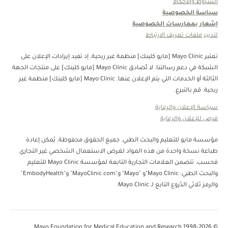
الشروط والأحكام
سياسة الخصوصية
إشعار بممارسات الخصوصية
لتدبير ملفات تعريف الارتباط
تعتبر Mayo Clinic [مايو كلينك] منظمة غبر ربحية، إذ تفيد إيرادات الإعلان على
الشبكة في دعم رسالتنا. لا تُصادق Mayo Clinic [مايو كلينك] على منتجات الجهة
الثالثة أو الخدمات التي يتم الإعلان عنها. Mayo Clinic [مايو كلينك] منظمة غير
ربحية. قم بالتبرع.
سياسة الإعلان والرعاية
فرص للإعلان والرعاية
مؤسسة مايو للتعليم والبحث الطبي. جميع الحقوق محفوظة. يُمكن إعادة
طباعة نسخة واحدة من هذه المواد لغرض الاستعمال الشخصي غير التجاري
فحسب. تتضمن العلامات التجارية التابعة لمؤسسة Mayo Clinic للتعليم
والبحث الطبي: Mayo Clinic"و "Mayo" و"MayoClinic.com" و"EmbodyHealth"
والرمز ثلاثي الدُروع التابع لـ Mayo Clinic.
© 1998-2026 Mayo Foundation for Medical Education and Research