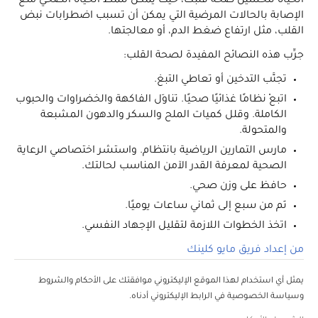
الحياة لتحسين صحة قلبك، حيث يمكن لنمط الحياة الصحي منع
الإصابة بالحالات المرضية التي يمكن أن تسبب اضطرابات نبض
القلب، مثل ارتفاع ضغط الدم، أو معالجتها.
جرِّب هذه النصائح المفيدة لصحة القلب:
تجنَّب التدخين أو تعاطي التبغ.
اتبعْ نظامًا غذائيًا صحيًا. تناوَل الفاكهة والخضراوات والحبوب
الكاملة. وقلل كميات الملح والسكر والدهون المشبعة
والمتحولة.
مارِس التمارين الرياضية بانتظام. واستشر اختصاصي الرعاية
الصحية لمعرفة القدر الآمن المناسب لحالتك.
حافظ على وزن صحي.
نَم من سبع إلى ثماني ساعات يوميًا.
اتخذ الخطوات اللازمة لتقليل الإجهاد النفسي.
من إعداد فريق مايو كلينك
يمثل أي استخدام لهذا الموقع الإليكتروني موافقتك على الأحكام والشروط
وسياسة الخصوصية في الرابط الإليكتروني أدناه.