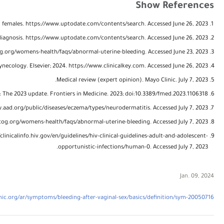
Show References
 in females. https://www.uptodate.com/contents/search. Accessed June 26, 2023.
iagnosis. https://www.uptodate.com/contents/search. Accessed June 26, 2023.
g.org/womens-health/faqs/abnormal-uterine-bleeding. Accessed June 23, 2023.
ynecology. Elsevier; 2024. https://www.clinicalkey.com. Accessed June 26, 2023.
Medical review (expert opinion). Mayo Clinic. July 7, 2023.
s: The 2023 update. Frontiers in Medicine. 2023; doi:10.3389/fmed.2023.1106318.
ad.org/public/diseases/eczema/types/neurodermatitis. Accessed July 7, 2023.
cog.org/womens-health/faqs/abnormal-uterine-bleeding. Accessed July 7, 2023.
linicalinfo.hiv.gov/en/guidelines/hiv-clinical-guidelines-adult-and-adolescent-
opportunistic-infections/human-0. Accessed July 7, 2023.
Jan. 09, 2024
ic.org/ar/symptoms/bleeding-after-vaginal-sex/basics/definition/sym-20050716