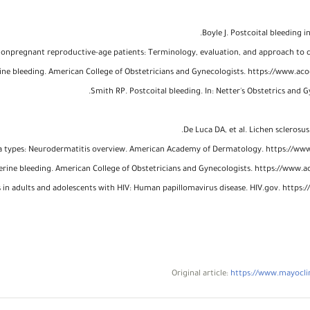
Boyle J. Postcoital bleeding
nonpregnant reproductive-age patients: Terminology, evaluation, and approach to d
ne bleeding. American College of Obstetricians and Gynecologists. https://www.aco
Smith RP. Postcoital bleeding. In: Netter's Obstetrics and G
De Luca DA, et al. Lichen sclerosu
 types: Neurodermatitis overview. American Academy of Dermatology. https://www.a
rine bleeding. American College of Obstetricians and Gynecologists. https://www.a
in adults and adolescents with HIV: Human papillomavirus disease. HIV.gov. https://c
Original article:
https://www.mayoclin