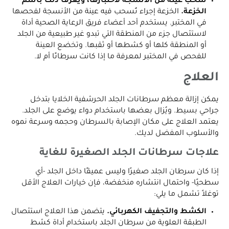
سحب عينة من الأنسجة لاختبارها، ويُعرف ذلك باسم
الخزعة.
الخزعة إجراء تُسحب فيه عينة من الأنسجة لفحصها
في المختبر. يستخدم أحد أعضاء فريق الرعاية الصحية أداة
لاستئصال جزء من المنطقة التي تبدو غير طبيعية من الجلد
أو المنطقة كلها أو كشطها أو ثقبها. وتخضع العينة
للفحص في المختبر لمعرفة ما إذا كانت سرطانًا أم لا.
العلاج
يمكن إزالة معظم سرطانات الجلد الحرشفية الخلايا بتدخل
جراحي بسيط. ويُزال بعضها باستخدام دواء يوضع على الجلد.
يعتمد العلاج على مكان الإصابة بالسرطان وحجمه وسرعة نموه
والأسلوب المفضل لديك.
علاجات سرطانات الجلد الصغيرة للغاية
إذا كان سرطان الجلد صغيرًا وليس عميقًا داخل الجلد -أي
سطحيًا- واحتمال انتشاره منخفضة، فإن خيارات العلاج الأقل
توغلاً تشمل ما يلي:
الكشط والتجفيف الكهربائي.
يتضمن هذا العلاج استئصال
الطبقة العلوية من سرطان الجلد باستخدام أداة كشط