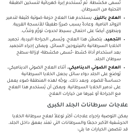
تُسمى مكشطة. ثم تُستخدم إبرة كهربائية لتسخين الطبقة
التحتية من السرطان.
العلاج بالليزر.
يستخدم هذا العلاج حزمة ضوئية كثيفة لتدمير
الزوائد النامية. وعادةً يسبب ضررًا طفيفًا للأنسجة القريبة.
وينطوي أيضًا على احتمال بسيط لحدوث تورُّم وتندُّب.
التجميد.
يتضمَّن هذا العلاج، ويُسمى الجراحة البردية، تجميد
الخلايا السرطانية بالنيتروجين السائل. ويمكن إجراء التجميد
بعد استخدام أداة كشط -تُسمى مكشطة- لإزالة سطح
سرطان الجلد.
العلاج الضوئي الديناميكي.
أثناء العلاج الضوئي الديناميكي،
يُوضَع على الجلد دواء سائل يجعل الخلايا السرطانية
حساسةً للضوء. وبعد ذلك، يوجَّه لهذه المنطقة ضوء يعمل
على تدمير الخلايا السرطانية. ويمكن أن يُستخدم هذا العلاج
مع الجراحة أو غيرها من خيارات العلاج.
علاجات سرطانات الجلد الكبرى
يمكن التوصية بإجراء علاجات أكثر توغلاً لعلاج سرطانة الخلايا
الحرشفية الأكبر حجمًا والسرطانات التي تمتد بعمق داخل الجلد.
قد تتضمن الخيارات ما يلي: