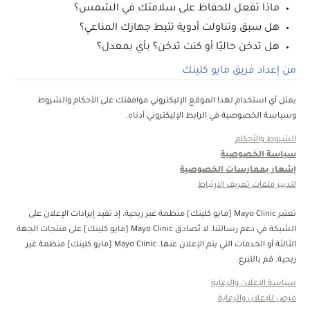
ماذا تفعل للحفاظ على سلامتك في الشمس؟
هل سبق وتناولت أدوية تثبط جهازك المناعي؟
هل تدخن حاليًا أو كنت تدخن؟ بأي بمعدل؟
من إعداد فريق مايو كلينك
يمثل أي استخدام لهذا الموقع الإليكتروني موافقتك على الأحكام والشروط
وسياسة الخصوصية في الرابط الإليكتروني أدناه.
الشروط والأحكام
سياسة الخصوصية
إشعار بممارسات الخصوصية
لتدبير ملفات تعريف الارتباط
تعتبر Mayo Clinic [مايو كلينك] منظمة غبر ربحية، إذ تفيد إيرادات الإعلان على
الشبكة في دعم رسالتنا. لا تُصادق Mayo Clinic [مايو كلينك] على منتجات الجهة
الثالثة أو الخدمات التي يتم الإعلان عنها. Mayo Clinic [مايو كلينك] منظمة غير
ربحية. قم بالتبرع.
سياسة الإعلان والرعاية
فرص للإعلان والرعاية