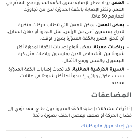
العمر.
يزداد خطر الإصابة بتمزق الكُفة المدوّرة مع التقدُّم في
العمر. وتكثر الإصابة بالكُفة المدوّرة لدى من تجاوزت
أعمارهم 50 عامًا.
بعض المهن.
يمكن للمهن التي تتطلب حركات متكررة
للذراع بمستوى أعلى من الرأس، مثل النجارة أو دهان المنازل،
أن تُلحق الضرر بالكُفة المدوّرة بمرور الوقت.
رياضات معينة.
بعض أنواع إصابات الكُفة المدوّرة أكثر
شيوعًا بين الأشخاص الذين يمارسون رياضات مثل كرة
البيسبول والتنس ورفع الأثقال.
السيرة المَرضية العائلية.
قد تحدث إصابات الكُفة المدوّرة
بسبب مكوّن وراثي، إذ يبدو أنها أكثر شيوعًا في عائلات
محددة.
المضاعفات
إذا تُركت مشكلات إصابة الكفَّة المدورة دون علاج، فقد تؤدي إلى
فقدان الحركة أو ضعف مِفصل الكتف بصورة دائمة.
من إعداد فريق مايو كلينك