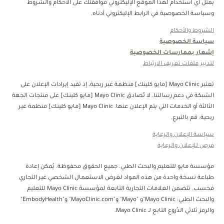
يمثل أي استخدام لهذا الموقع الإليكتروني موافقتك على الأحكام والشروط
وسياسة الخصوصية في الرابط الإليكتروني أدناه.
الشروط والأحكام
سياسة الخصوصية
إشعار بممارسات الخصوصية
لتدبير ملفات تعريف الارتباط
تعتبر Mayo Clinic [مايو كلينك] منظمة غبر ربحية، إذ تفيد إيرادات الإعلان على
الشبكة في دعم رسالتنا. لا تُصادق Mayo Clinic [مايو كلينك] على منتجات الجهة
الثالثة أو الخدمات التي يتم الإعلان عنها. Mayo Clinic [مايو كلينك] منظمة غير
ربحية. قم بالتبرع.
سياسة الإعلان والرعاية
فرص للإعلان والرعاية
مؤسسة مايو للتعليم والبحث الطبي. جميع الحقوق محفوظة. يُمكن إعادة
طباعة نسخة واحدة من هذه المواد لغرض الاستعمال الشخصي غير التجاري
فحسب. تتضمن العلامات التجارية التابعة لمؤسسة Mayo Clinic للتعليم
والبحث الطبي: Mayo Clinic"و "Mayo" و"MayoClinic.com" و"EmbodyHealth"
والرمز ثلاثي الدُروع التابع لـ Mayo Clinic.