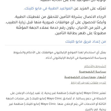
أولوية كل المواعيد بناءً على الحاجة الطبية.
تعرَّف على المزيد عن
المواعيد الطبية في مايو كلينك
.
الرجاء الاتصال بشركة التأمين للتحقق من تغطيتك الطبية،
وأيضًا للحصول على أي موافقات ضرورية منها قبل زيارة الطبيب.
في كثير من الأحيان، يكون رقم خدمة عملاء الجهة المؤمِّنة
مطبوعًا على ظهر بطاقة التأمين.
من إعداد فريق مايو كلينك
يمثل أي استخدام لهذا الموقع الإليكتروني موافقتك على الأحكام والشروط
وسياسة الخصوصية في الرابط الإليكتروني أدناه.
الشروط والأحكام
سياسة الخصوصية
إشعار بممارسات الخصوصية
لتدبير ملفات تعريف الارتباط
تعتبر Mayo Clinic [مايو كلينك] منظمة غبر ربحية، إذ تفيد إيرادات الإعلان على
الشبكة في دعم رسالتنا. لا تُصادق Mayo Clinic [مايو كلينك] على منتجات الجهة
الثالثة أو الخدمات التي يتم الإعلان عنها. Mayo Clinic [مايو كلينك] منظمة غير
ربحية. قم بالتبرع.