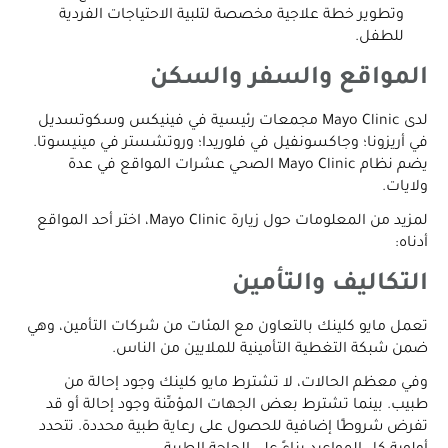
وتطوير خطة علاجية مخصصة لتلبية الاحتياجات الفردية
للطفل.
المواقع والسفر والسكن
لدى Mayo Clinic مجمعات رئيسية في فينيكس وسكوتسديل
في أريزونا؛ وجاكسونفيل في فلوريدا؛ وروتشستر في مينيسوتا.
يضم نظام Mayo Clinic الصحي عشرات المواقع في عدة
ولايات.
لمزيد من المعلومات حول زيارة Mayo Clinic، اختر أحد المواقع
أدناه:
التكاليف والتأمين
تعمل مايو كلينك بالتعاون مع المئات من شركات التأمين، وهي
ضمن شبكة التغطية التأمينية للملايين من الناس.
وفي معظم الحالات، لا تشترط مايو كلينك وجود إحالة من
طبيب. بينما تشترط بعض الجهات المؤمِّنة وجود إحالة أو قد
تفرض شروطًا إضافية للحصول على رعاية طبية محددة. تتحدد