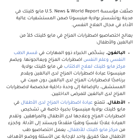
صنَّفت مؤسسة U.S. News & World Report مايو كلينك في
مدينة روتشستر بولاية مينيسوتا ضمن المستشفيات عالية
الأداء في مجال العلاج النفسي.
يعالج اختصاصيو اضطرابات المزاج في مايو كلينك كلاً من
البالغين والأطفال:
البالغون.
يشخِّص الخبراء ذوو المهارات في
قسم الطب
النفسي وعلم النفس
اضطرابات المزاج ويعالجونها. ويضم
مركز مايو كلينك لعلاج الاكتئاب
في مايو كلينك بولاية
مينيسوتا عيادة اضطرابات المزاج لدى البالغين ويقدم
برنامجًا لاضطرابات المزاج لدى البالغين دون مبيت في
المستشفى، بالإضافة إلى وحدة داخلية مخصصة لاضطرابات
المزاج لدى البالغين للمرضى الداخليين.
الأطفال.
تتمتع
عيادة اضطرابات المزاج لدى الأطفال
في
مايو كلينك بولاية مينيسوتا بخبرة خاصة في تشخيص
اضطرابات المزاج وعلاجها لدى الأطفال والمراهقين. وتقدم
العيادة علاجًا نفسيًا وطبيًا متقدمًا ويستند إلى الأدلة. وكجزء
من
مركز مايو كلينك للأطفال
، يعمل اختصاصيو طب
الأطفال معًا كفريق واحد للإجابة عن الأسئلة ووضع الأهداف