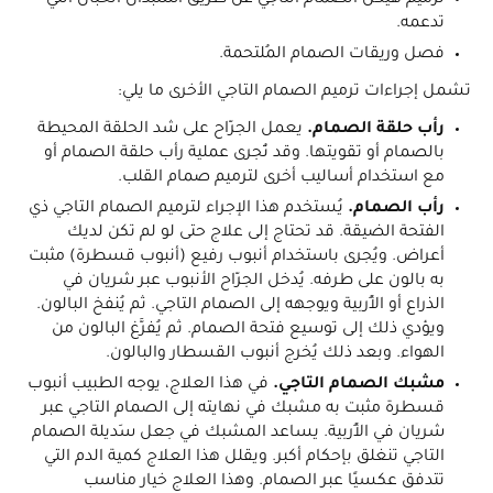
ترميم هيكل الصمام التاجي عن طريق استبدال الحبال التي
تدعمه.
فصل وريقات الصمام المُلتحمة.
تشمل إجراءات ترميم الصمام التاجي الأخرى ما يلي:
رأب حلقة الصمام.
يعمل الجرّاح على شد الحلقة المحيطة
بالصمام أو تقويتها. وقد تُجرى عملية رأب حلقة الصمام أو
مع استخدام أساليب أخرى لترميم صمام القلب.
رأب الصمام.
يُستخدم هذا الإجراء لترميم الصمام التاجي ذي
الفتحة الضيقة. قد تحتاج إلى علاج حتى لو لم تكن لديك
أعراض. ويُجرى باستخدام أنبوب رفيع (أنبوب قسطرة) مثبت
به بالون على طرفه. يُدخل الجرّاح الأنبوب عبر شريان في
الذراع أو الأُربية ويوجهه إلى الصمام التاجي. ثم يُنفخ البالون.
ويؤدي ذلك إلى توسيع فتحة الصمام. ثم يُفرَّغ البالون من
الهواء. وبعد ذلك يُخرج أنبوب القسطار والبالون.
مشبك الصمام التاجي.
في هذا العلاج، يوجه الطبيب أنبوب
قسطرة مثبت به مشبك في نهايته إلى الصمام التاجي عبر
شريان في الأُربية. يساعد المشبك في جعل سَديلة الصمام
التاجي تنغلق بإحكام أكبر. ويقلل هذا العلاج كمية الدم التي
تتدفق عكسيًا عبر الصمام. وهذا العلاج خيار مناسب