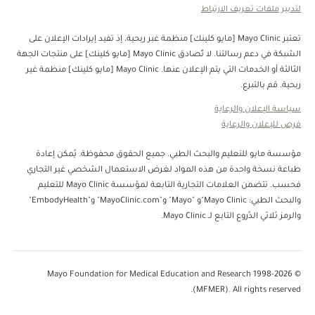
لتدبير ملفات تعريف الارتباط
تعتبر Mayo Clinic [مايو كلينك] منظمة غبر ربحية، إذ تفيد إيرادات الإعلان على
الشبكة في دعم رسالتنا. لا تُصادق Mayo Clinic [مايو كلينك] على منتجات الجهة
الثالثة أو الخدمات التي يتم الإعلان عنها. Mayo Clinic [مايو كلينك] منظمة غير
ربحية. قم بالتبرع.
سياسة الإعلان والرعاية
فرص للإعلان والرعاية
مؤسسة مايو للتعليم والبحث الطبي. جميع الحقوق محفوظة. يُمكن إعادة
طباعة نسخة واحدة من هذه المواد لغرض الاستعمال الشخصي غير التجاري
فحسب. تتضمن العلامات التجارية التابعة لمؤسسة Mayo Clinic للتعليم
والبحث الطبي: Mayo Clinic"و "Mayo" و"MayoClinic.com" و"EmbodyHealth"
والرمز ثلاثي الدُروع التابع لـ Mayo Clinic.
© 1998-2026 Mayo Foundation for Medical Education and Research
(MFMER). All rights reserved.