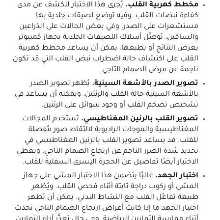
مخطط كهربية القلب.
يُجرى هذا الاختبار للكشف عن مدى
كفاءة نبضات القلب. وفيه توضع لصيقات جلدية بها
مستشعرات على الصدر، وفي بعض الحالات على الذراعين
والساقين. تُوصَّل أسلاك اللصيقات الجلدية بجهاز كمبيوتر
يعرض النتائج أو يطبعها. يمكن أن يساعد مخطط كهربية
القلب على اكتشاف حالة اضطراب نبض القلب التي قد تكون
ناجمة عن مرض الصمام التاجي.
تصوير الصدر بالأشعة السينية.
يُظهر تصوير الصدر
بالأشعة السينية حالة القلب والرئتين. ويمكنه أن يساعد في
تشخيص تضخم القلب أو وجود سوائل على الرئتين.
تصوير القلب بالرنين المغناطيسي.
تُستخدم المجالات
المغناطيسية والموجات الراديوية لالتقاط صور مُفصلة
للقلب. قد يساعد تصوير القلب بالرنين المغناطيسي في
تحديد شدة الضرر الناجم عن ارتجاع الصمام التاجي. ويعطي
الاختبار أيضًا تفاصيل عن الحجرة اليسرى السفلية للقلب.
اختبار الجهد.
غالبًا يتضمن هذا الاختبار المشي على جهاز
المشي أو ركوب دراجة ثابتة أثناء فحص القلب. ويُظهر
طبيعة تفاعُل القلب مع النشاط البدني. يمكن أن يُظهر
اختبار الجهد ما إذا كانت أعراض ارتجاع الصمام التاجي تحدث
أثناء ممارسة التمارين الرياضية. وفي حال تعذُّر أداء التمارين