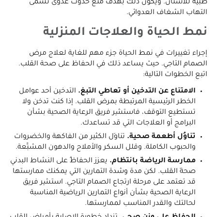
طبية للأسنان. ويكون ذلك بهدف منع حدوث عَدوى تُسمّى
التهاب الشغاف العدوائي.
نمط الحياة والعلاجات المنزلية
إجراء تغييرات في نمط الحياة جزء مهم للغاية لعلاج مرض
الصمام التاجي. حيث يساعد ذلك في الحفاظ على صحة القلب.
اتبع الخطوات التالية:
الامتناع عن التدخين أو تعاطي التبغ.
التدخين أحد عوامل
الخطر الرئيسية المرتبطة بمرض القلب. إذا كنت تدخن ولا
تستطيع التوقف، فاستشِر فريق الرعاية الصحية بشأن
البرامج أو العلاجات التي قد تساعدك.
تناوُل أطعمة صحية.
تناوَل الكثير من الفاكهة والخضروات
والحبوب الكاملة. وقلل السكر والأملاح والدهون المشبَّعة.
ممارسة الرياضة بانتظام.
يعزز الحفاظُ على النشاط البدني
صحةَ القلب. لكن مدة وشدة التمارين التي يمكنك ممارستها
قد تعتمد على مرحلة ارتجاع الصمام التاجي. استشِر فريق
الرعاية الصحية بشأن أنواع التمارين الرياضية المناسبة
لحالتك والقدر المناسب لممارستها.