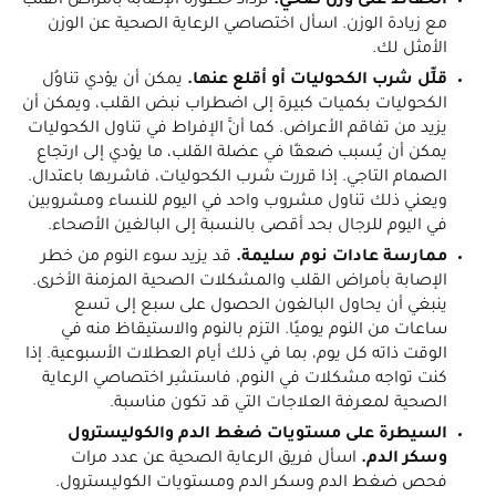
الحفاظ على وزن صحي.
تزداد خطورة الإصابة بأمراض القلب
مع زيادة الوزن. اسأل اختصاصي الرعاية الصحية عن الوزن
الأمثل لك.
قلِّل شرب الكحوليات أو أقلع عنها.
يمكن أن يؤدي تناوُل
الكحوليات بكميات كبيرة إلى اضطراب نبض القلب، ويمكن أن
يزيد من تفاقم الأعراض. كما أنَّ الإفراط في تناول الكحوليات
يمكن أن يُسبب ضعفًا في عضلة القلب، ما يؤدي إلى ارتجاع
الصمام التاجي. إذا قررت شرب الكحوليات، فاشربها باعتدال.
ويعني ذلك تناول مشروب واحد في اليوم للنساء ومشروبين
في اليوم للرجال بحد أقصى بالنسبة إلى البالغين الأصحاء.
ممارسة عادات نوم سليمة.
قد يزيد سوء النوم من خطر
الإصابة بأمراض القلب والمشكلات الصحية المزمنة الأخرى.
ينبغي أن يحاول البالغون الحصول على سبع إلى تسع
ساعات من النوم يوميًا. التزم بالنوم والاستيقاظ منه في
الوقت ذاته كل يوم، بما في ذلك أيام العطلات الأسبوعية. إذا
كنت تواجه مشكلات في النوم، فاستشِر اختصاصي الرعاية
الصحية لمعرفة العلاجات التي قد تكون مناسبة.
السيطرة على مستويات ضغط الدم والكوليسترول
وسكر الدم.
اسأل فريق الرعاية الصحية عن عدد مرات
فحص ضغط الدم وسكر الدم ومستويات الكوليسترول.