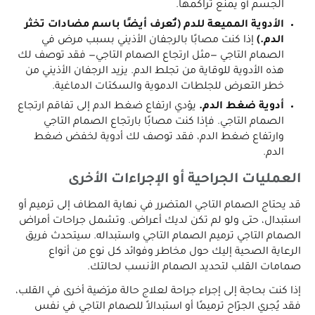
الجسم أو يمنع تراكمها.
الأدوية المميعة للدم (تُعرف أيضًا باسم مضادات تخثر
الدم.)
إذا كنت مصابًا بالرجفان الأذيني بسبب مرض في
الصمام التاجي —مثل ارتجاع الصمام التاجي— فقد توصف لك
هذه الأدوية للوقاية من تجلط الدم. يزيد الرجفان الأذيني من
خطر التعرض للجلطات الدموية والسكتات الدماغية.
أدوية ضغط الدم.
يؤدي ارتفاع ضغط الدم إلى تفاقم ارتجاع
الصمام التاجي. فإذا كنت مصابًا بارتجاع الصمام التاجي
وارتفاع ضغط الدم، فقد توصف لك أدوية لخفض ضغط
الدم.
العمليات الجراحية أو الإجراءات الأخرى
قد يحتاج الصمام التاجي المتضرر في نهاية المطاف إلى ترميم أو
استبدال، حتى ولو لم تكن لديك أعراض. وتشمل جراحات أمراض
الصمام التاجي ترميم الصمام التاجي واستبداله. سيتحدث فريق
الرعاية الصحية إليك حول مخاطر وفوائد كل نوع من أنواع
صمامات القلب لتحديد الصمام الأنسب لحالتك.
إذا كنت بحاجة إلى إجراء جراحة لعلاج حالة مرَضية أخرى في القلب،
فقد يُجري الجرّاح ترميمًا أو استبدالاً للصمام التاجي في نفس