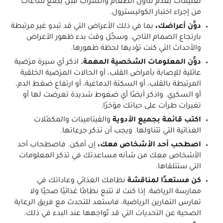
تعليمات بعدم تناوُل الطعام والشراب قبل بضع ساعات
من إجراء اختبار الكوليسترول.
دوِّن أعراضك،
بما في ذلك الأعراض التي قد تبدو غير مرتبطة
بارتجاع الصمام التاجي. وسجِّل وقت بدء ظهور الأعراض
والأحداث التي كنت تؤديها لحظة ظهورها.
دوِّن المعلومات الشخصية المهمة.
اذكر أي سيرة مرَضية
عائلية للإصابة بأمراض القلب، أو الحالات المرَضية الخلقية
المرتبطة بالقلب، أو السكتة الدماغية، أو ارتفاع ضغط الدم،
أو السكري. واذكر أيضًا أي ضغوط شديدة تعرضت لها أو
تغيرات طرأت على حياتك مؤخرًا.
اكتب قائمة بجميع الأدوية
والفيتامينات والمكمّلات
الغذائية التي تتناولها. ويجب أن تذكر جرعاتها.
اصطحب أحد الأشخاص معك،
إن أمكن. فاصطحاب أحد
الأشخاص معك من شأنه مساعدتك في تذكر المعلومات
التي ستتلقاها.
كن مستعدًا لمناقشة
نظامك الغذائي وعاداتك في
ممارسة الرياضة. إذا كنت لا تتبع نظامًا غذائيًا صحيًا ولا
تمارس التمارين الرياضية، فاستعد للتحدث مع فريق الرعاية
الصحية عن التحديات التي قد تُواجهها عند البدء في ذلك.