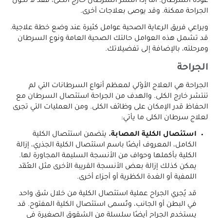
عودة السرطان. أما إذا انتشر السرطان خارج الكلى، فقد لا تكون
الجراحة ممكنة. وقد يوصى بعلاجات أخرى.
ويراعي فريق الرعاية الصحية عوامل كثيرة عند وضع خطة علاجية.
قد تشمل هذه العوامل حالتك الصحية العامة ونوع السرطان
ومرحلته، بالإضافة إلى تفضيلاتك.
الجراحة
الجراحة هي العلاج الأوّلي لمعظم أنواع السرطانات التي لم
تنتشر خارج الكلى. والهدف من الجراحة استئصال السرطان مع
الحفاظ قدر الإمكان على وظائف الكلى. ومن العمليات التي تجرى
لعلاج سرطان الكلى ما يأتي:
استئصال الكلية المصابة.
يتضمن استئصال الكلية
الكامل، المعروف أيضًا باسم استئصال الكلية الجذري، إزالة
الكلية بأكملها وحواف من الأنسجة السليمة المجاورة لها.
يمكن كذلك إزالة بعض الأنسجة القريبة الأخرى مثل العُقَد
اللمفية أو الغدة الكظرية أو أجزاء أخرى.
قد يُجري الجراح عملية استئصال الكلية من خلال شق واحد
في البطن أو الجانب، وتُسمى استئصال الكلية المفتوح. قد
يستخدم الجراح أيضًا سلسلة من الشقوق الصغيرة في