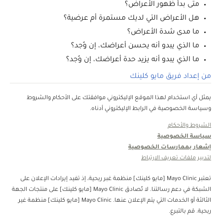
متى بدأ ظهور الأعراض؟
هل الأعراض التي لديك مستمرة أم عرضية؟
ما مدى شدة الأعراض؟
ما الذي يبدو أنه يحسن أعراضك، إن وُجد؟
ما الذي يبدو أنه يزيد حدة أعراضك، إن وُجد؟
من إعداد فريق مايو كلينك
يمثل أي استخدام لهذا الموقع الإليكتروني موافقتك على الأحكام والشروط
وسياسة الخصوصية في الرابط الإليكتروني أدناه.
الشروط والأحكام
سياسة الخصوصية
إشعار بممارسات الخصوصية
لتدبير ملفات تعريف الارتباط
تعتبر Mayo Clinic [مايو كلينك] منظمة غبر ربحية، إذ تفيد إيرادات الإعلان على
الشبكة في دعم رسالتنا. لا تُصادق Mayo Clinic [مايو كلينك] على منتجات الجهة
الثالثة أو الخدمات التي يتم الإعلان عنها. Mayo Clinic [مايو كلينك] منظمة غير
ربحية. قم بالتبرع.