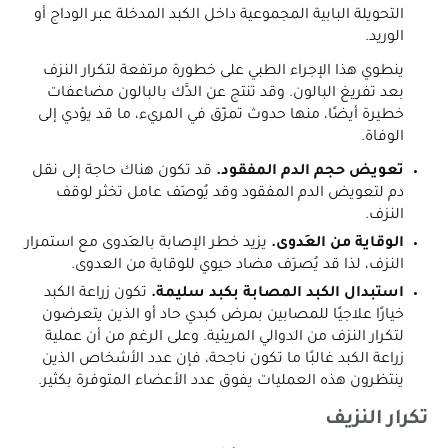
التحويلة البابية المجموعية داخل الكبد المدخلة عبر الوداج أو
الوريد.
ينطوي هذا الإجراء الطبي على خطورة مرتفعة لتكرار النزف
بعد تفريغ البالون. وقد تنتج عن الدَّك بالبالون مضاعفات
خطيرة أيضًا، منها حدوث تمزّق في المريء، ما قد يؤدي إلى
الوفاة.
تعويض حجم الدم المفقود.
قد تكون هناك حاجة إلى نقل
دم لتعويض الدم المفقود وقد يُوصَف عامل تخثر لوقف
النزف.
الوقاية من العَدوى.
يزيد خطر الإصابة بالعَدوى مع استمرار
النزف، لذا قد يُصرَف مضاد حيوي للوقاية من العدوى.
استبدال الكبد المصابة بكبد سليمة.
تكون زراعة الكبد
خيارًا علاجيًا للمصابين بمرض كبدي حاد أو الذين يتعرضون
لتكرار النزف من الدوالي المريئية. وعلى الرغم من أن عملية
زراعة الكبد غالبًا ما تكون ناجحة، فإن عدد الأشخاص الذين
ينتظرون هذه العمليات يفوق عدد الأعضاء المتوفرة بكثير.
تكرار النزيف