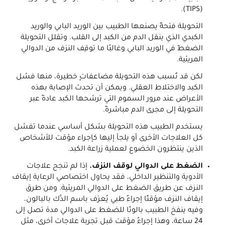
(TIPS).
التحويلة فتحةٌ يصنعها الطبيب بين الوريد البابي والوريد
الكبدي الذي ينقل الدم من الكبد إلى القلب. وتقلل التحويلة
الضغطَ في الوريد البابي وغالبًا ما توقِف النزف من الدوالي
المريئية.
لكن قد تُسبب هذه التحويلة مضاعفاتٍ خطيرة، منها فشل
الكبد والاختلاط العقلي. ويمكن أن تحدث الإصابة بهذه
الأعراض عند مرور السموم التي ترشحها الكبد عادةً عبر
التحويلة إلى مجرى الدم مباشرةً.
يستخدم الطبيب هذه التحويلة بشكل أساسي عندما تفشل
كل العلاجات الأخرى أو يلجأ إليها كإجراء مؤقت للأشخاص
الذين ينتظرون الخضوع لعملية زراعة الكبد.
الضغط على الدوالي لوقف النزف.
إذا لم تنجح علاجات
الأدوية والتنظير الداخلي، فقد يحاول اختصاصي الرعاية إيقاف
النزف عن طريق الضغط على الدوالي المريئية. ومن طرق
إيقاف النزف مؤقتًا إجراءٌ طبي يُعرَف باسم الدَّك بالبالون،
وفيه ينفخ الطبيب بالونًا للضغط على الدوالي مدة تصل إلى
24 ساعة، وهذا إجراءٌ مؤقت قبل تجربة علاجات أخرى، مثل