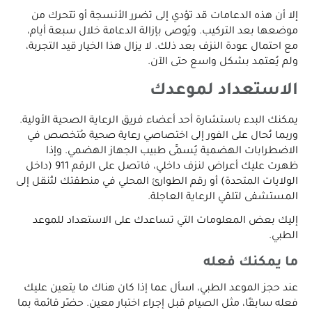
إلا أن هذه الدعامات قد تؤدي إلى تضرر الأنسجة أو تتحرك من
موضعها بعد التركيب. ويُوصى بإزالة الدعامة خلال سبعة أيام،
مع احتمال عودة النزف بعد ذلك. لا يزال هذا الخيار قيد التجربة،
ولم يُعتمد بشكل واسع حتى الآن.
الاستعداد لموعدك
يمكنك البدء باستشارة أحد أعضاء فريق الرعاية الصحية الأولية.
وربما تُحال على الفور إلى اختصاصي رعاية صحية مُتخصص في
الاضطرابات الهضمية يُسمَّى طبيب الجهاز الهضمي. وإذا
ظهرت عليك أعراض لنزف داخلي، فاتصل على الرقم 911 (داخل
الولايات المتحدة) أو رقم الطوارئ المحلي في منطقتك لتُنقل إلى
المستشفى لتلقي الرعاية العاجلة.
إليك بعض المعلومات التي تساعدك على الاستعداد للموعد
الطبي.
ما يمكنك فعله
عند حجز الموعد الطبي، اسأل عما إذا كان هناك ما يتعين عليك
فعله سابقًا، مثل الصيام قبل إجراء اختبار معين. حضّر قائمة بما