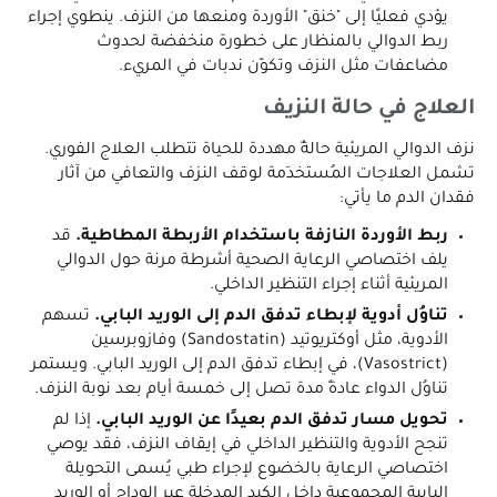
يؤدي فعليًا إلى "خنق" الأوردة ومنعها من النزف. ينطوي إجراء
ربط الدوالي بالمنظار على خطورة منخفضة لحدوث
مضاعفات مثل النزف وتكوّن ندبات في المريء.
العلاج في حالة النزيف
نزف الدوالي المريئية حالةٌ مهددة للحياة تتطلب العلاج الفوري.
تشمل العلاجات المُستخدَمة لوقف النزف والتعافي من آثار
فقدان الدم ما يأتي:
ربط الأوردة النازفة باستخدام الأربطة المطاطية.
قد
يلف اختصاصي الرعاية الصحية أشرطة مرنة حول الدوالي
المريئية أثناء إجراء التنظير الداخلي.
تناوُل أدوية لإبطاء تدفق الدم إلى الوريد البابي.
تسهم
الأدوية، مثل أوكتريوتيد (Sandostatin) وفازوبرسين
(Vasostrict)، في إبطاء تدفق الدم إلى الوريد البابي. ويستمر
تناوُل الدواء عادةً مدة تصل إلى خمسة أيام بعد نوبة النزف.
تحويل مسار تدفق الدم بعيدًا عن الوريد البابي.
إذا لم
تنجح الأدوية والتنظير الداخلي في إيقاف النزف، فقد يوصي
اختصاصي الرعاية بالخضوع لإجراء طبي يُسمى التحويلة
البابية المجموعية داخل الكبد المدخلة عبر الوداج أو الوريد