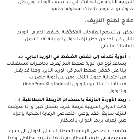
المريئية النازفة من الحالات التي قد تسبب الوفاة. وفي حال
حدوث نزف، تتوفر علاجات لمحاولة إيقافه.
علاج لمنع النزيف.
يمكن أن تسهم العلاجات المُخفِّضة لضغط الدم في الوريد
البابي في الحد من خطر نزف الدوالي المريئية. قد تشمل
العلاجات ما يأتي:
أدوية تهدف إلى خفض الضغط في الوريد البابي.
قد
يساعد نوع من أدوية ضغط الدم يُعرف بحاصرات مستقبلات
بيتا على خفض ضغط الدم في الوريد البابي. وهذا قد يقلل
من احتمالية حدوث النزف. ومن بين أدوية حاصرات
مستقبلات بيتا: بروبرانولول (Inderal وInnoPran XL)
ونادولول.
ربط الأوردة النازفة باستخدام الأربطة المطاطية.
إذا
كانت الدوالي المريئية عرضة للنزف بشكل كبير أو إذا تعرضت
للنزف سابقًا، فقد يوصي اختصاصي الرعاية الصحية بإجراء
طبي يُعرف بربط الدوالي بالمنظار.
يشفط اختصاصي الرعاية بالمنظار الداخلي الدواليَ إلى حجرة
مخصصة في طرف المنظار، ثم يلفّها بشريط مطاطي. وهذا