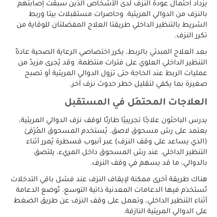
يزداد احتمال عودة النزف لدى الأشخاص الذين سبقت إصابتهم
بالنزف من الدوالي المريئية. وحاصرات مستقبلات بيتا وربط
الشريط بالتنظير الداخلي طريقتا العلاج المفضلتان للوقاية من
تكرر النزف.
بعد العلاج المبدئي بالربط، يكرر اختصاصي الرعاية الصحية عادةً
التنظير الداخلي العلوي على فترات منتظمة. وقد يُجرى مزيدٌ من
عمليات الربط عند الحاجة حتى تزول الدوالي المريئية أو تصبح
صغيرة بما يكفي لتقليل خطر حدوث نزف آخر.
العلاجات المحتمَل في المستقبل
يدرس الباحثون علاجًا تجريبيًا طارئًا لوقف نزف الدوالي المريئية،
يعتمد على رش مسحوق لاصق. يُستخدم المسحوق المُرْقِئ
(الذي يساعد على وقف النزف) عبر أنبوب قسطرة يُمرر أثناء
التنظير الداخلي. عند رش المسحوق داخل المريء، يلتصق
بالدوالي، ما قد يسهم في وقف النزف.
هناك طريقة أخرى ممكنة لإيقاف النزف عند فشل باقي التدخلات
تُستخدَم فيها الدعامات المعدنية ذاتية التوسع. تُوضع الدعامة
أثناء التنظير الداخلي، وتعمل على وقف النزف عن طريق الضغط
على الدوالي المريئية النازفة.