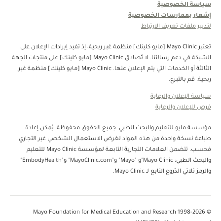
سياسة الخصوصية
إشعار بممارسات الخصوصية
لتدبير ملفات تعريف الارتباط
تعتبر Mayo Clinic [مايو كلينك] منظمة غبر ربحية، إذ تفيد إيرادات الإعلان على
الشبكة في دعم رسالتنا. لا تُصادق Mayo Clinic [مايو كلينك] على منتجات الجهة
الثالثة أو الخدمات التي يتم الإعلان عنها. Mayo Clinic [مايو كلينك] منظمة غير
ربحية. قم بالتبرع.
سياسة الإعلان والرعاية
فرص للإعلان والرعاية
مؤسسة مايو للتعليم والبحث الطبي. جميع الحقوق محفوظة. يُمكن إعادة
طباعة نسخة واحدة من هذه المواد لغرض الاستعمال الشخصي غير التجاري
فحسب. تتضمن العلامات التجارية التابعة لمؤسسة Mayo Clinic للتعليم
والبحث الطبي: Mayo Clinic"و "Mayo" و"MayoClinic.com" و"EmbodyHealth"
والرمز ثلاثي الدُروع التابع لـ Mayo Clinic.
© 1998-2026 Mayo Foundation for Medical Education and Research