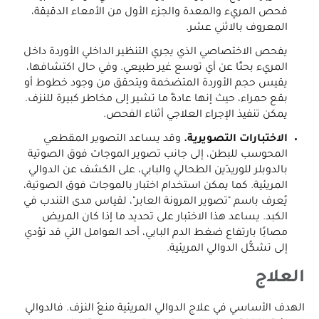
فحص المريء والمعدة والجزء الأول من الأمعاء الدقيقة،
المعروف بالاثني عشر.
يفحص الاختصاصي الذي يجري التنظير الداخلي الأوردة داخل
المريء بحثًا عن أي توسع غير طبيعي. وفي حال اكتشافها،
يقيس حجم الأوردة المتضخمة ويتحقق من وجود خطوط أو
بقع حمراء، حيث إنها عادةً ما تشير إلى مخاطر كبيرة للنزف.
يمكن تنفيذ الإجراء العلاجي أثناء الفحص.
الاختبارات التصويرية.
وقد يساعد التصوير المقطعي
المحوسب للبطن، إلى جانب تصوير الموجات فوق الصوتية
بالدوبلر للوريدَين الطحالي والبابي، على الكشف عن الدوالي
المريئية. كما يمكن استخدام اختبار بالموجات فوق الصوتية،
يُعرف باسم "تصوير المرونة العابر"، لقياس مدى التندب في
الكبد. يساعد هذا الاختبار على تحديد ما إذا كان المريض
مصابًا بارتفاع ضغط الدم البابي، أحد العوامل التي قد تؤدي
إلى تشكُّل الدوالي المريئية.
العلاج
الهدف الأساسي في علاج الدوالي المريئية منعُ النزف. فالدوالي