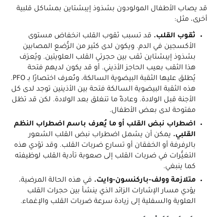
قد يصاب الأطفال المولودون بشذوذ إيبشتاين بمشاكل قلبية
أخرى، مثل:
ثقوب القلب.
قد تسبب ثقوب القلب انخفاض مستوى
الأكسجين في الدم. ويكون لدى كثير من الرُّضع المصابين
بشذوذ إيبشتاين ثقب بين حجرتي القلب العلويتين. ويُعرَف
هذا الثقب بعيب الحاجز الأذيني. أو قد يكون لديهم فتحة
يُطلق عليها الثقبة البيضوية السالكة، وتُعرف اختصارًا بـ PFO.
هذه الثقبة البيضوية السالكة فتحة بين الأذينين توجد لدى كل
الأجنة قبل الولادة. وعادةً ما تنغلق بعد الولادة. لكن قد تظل
مفتوحة لدى بعض الأطفال.
اضطراب نبض القلب أو ما يُعرف باسم اضطراب النظم
القلبي.
يمكن أن يشمل اضطراب نبض القلب الشعور
بالرفرفة أو الخفقان أو تسارع ضربات القلب. وقد تؤدي هذه
التغيُّرات في ضربات القلب إلى صعوبة تأدية القلب لوظيفته
كما ينبغي.
متلازمة وولف-باركنسون-وايت.
في هذه الحالة المرضية،
يؤدي مسار الإشارات الزائد الذي ينشأ بين حجرات القلب
العلوية والسفلية إلى زيادة سرعة ضربات القلب والإغماء.