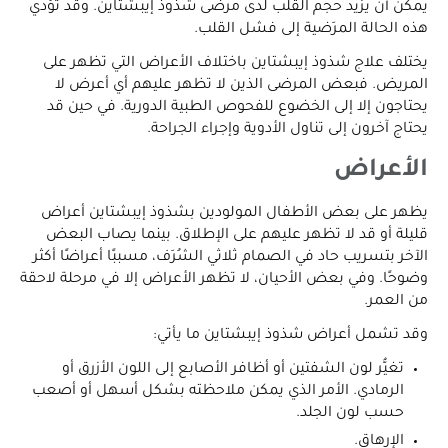
يمكن أن يزيد حجم القلب لدى مرضى شذوذ إيبشتاين. وقد تؤدي
هذه الحالة المرَضية إلى فشل القلب.
يختلف علاج شذوذ إيبشتاين باختلاف الأعراض التي تظهر على
المريض. فبعض المرضى الذين لا تظهر عليهم أي أعرض لا
يحتاجون إلا إلى الخضوع للفحوص الطبية الدورية. في حين قد
يحتاج آخرون إلى تناول الأدوية وإجراء الجراحة.
الأعراض
يظهر على بعض الأطفال المولودين بشذوذ إيبشتاين أعراض
قليلة أو قد لا تظهر عليهم على الإطلاق. بينما يصاب البعض
الآخر بتسريب حاد في الصمام ثلاثي الشُرَف، مسببًا أعراضًا أكثر
وضوحًا. وفي بعض الأحيان، لا تظهر الأعراض إلا في مرحلة لاحقة
من العمر.
وقد تشمل أعراض شذوذ إيبشتاين ما يأتي:
تغيُّر لون الشفتين أو أظافر الأصابع إلى اللون الأزرق أو
الرمادي. الأمر الذي يمكن ملاحظته بشكل أسهل أو أصعب
حسب لون الجلد.
الإرهاق.