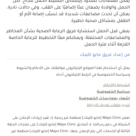
يمكن للمصابات بشذوذ إيبشتاين البسيط الحمل بنجاح. لكن
الحمل والولادة يضعان عبئًا إضافيًا على القلب. وفي حالات نادرة،
يمكن أن تحدث مضاعفات شديدة قد تسبِّب إصابة الأم أو
الطفل بمشاكل صحية خطيرة.
ينبغي قبل الحمل استشارة فريق الرعاية الصحية بشأن المخاطر
والمضاعفات المحتملة. ويمكنكم معًا التخطيط للرعاية الخاصة
اللازمة أثناء فترة الحمل.
من إعداد فريق مايو كلينك
يمثل أي استخدام لهذا الموقع الإليكتروني موافقتك على الأحكام والشروط
وسياسة الخصوصية في الرابط الإليكتروني أدناه.
الشروط والأحكام
سياسة الخصوصية
إشعار بممارسات الخصوصية
لتدبير ملفات تعريف الارتباط
تعتبر Mayo Clinic [مايو كلينك] منظمة غبر ربحية، إذ تفيد إيرادات الإعلان على
الشبكة في دعم رسالتنا. لا تُصادق Mayo Clinic [مايو كلينك] على منتجات الجهة
الثالثة أو الخدمات التي يتم الإعلان عنها. Mayo Clinic [مايو كلينك] منظمة غير