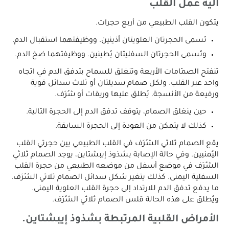
آلية عمل القلب
يتكون القلب الطبيعي من أربع حجرات.
تُسمى الحجرتان العلويتان أذينين. ووظيفتهما استقبال الدم.
وتُسمى الحجرتان السفليتان بُطينين. ووظيفتهما ضخ الدم.
تنفتح الصمّامات الأربعة وتنغلق للسماح بتدفق الدم في اتجاه
واحد عبر القلب. ولكل صمام سديلتان أو ثلاث سدائل قوية
ورفيعة من الأنسجة. يُطلق عليها وريقات أو شُرَف.
حين ينغلق الصمام، يتوقف تدفق الدم إلى الحجرة التالية.
كذلك لا يتمكن من العودة إلى الحجرة السابقة.
يقع الصمام ثلاثي الشُرَف في القلب الطبيعي بين حجرتي القلب
اليُمنيين. وفي حالة الإصابة بشذوذ إيبشتاين، يوجد الصمام ثلاثي
الشُرَف في موضع أسفل من موضعه الطبيعي من حجرة القلب
السفلية اليمنى. كذلك يتغير شكل سدائل الصمام ثلاثي الشُرَف.
ما يدفع تدفق الدم للارتداد إلى حجرة القلب العلوية اليمنى.
ويُطلق على هذه الحالة قلس الصمام ثلاثي الشُرَف.
الأمراض القلبية المرتبطة بشذوذ إيبشتاين.