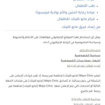
طب الأطفال
عيادة رعاية الجنين والأم بولاية مينيسوتا
مركز مايو كلينك للأطفال
من إعداد فريق مايو كلينك
يمثل أي استخدام لهذا الموقع الإليكتروني موافقتك على الأحكام والشروط
وسياسة الخصوصية في الرابط الإليكتروني أدناه.
الشروط والأحكام
سياسة الخصوصية
إشعار بممارسات الخصوصية
لتدبير ملفات تعريف الارتباط
تعتبر Mayo Clinic [مايو كلينك] منظمة غبر ربحية، إذ تفيد إيرادات الإعلان على
الشبكة في دعم رسالتنا. لا تُصادق Mayo Clinic [مايو كلينك] على منتجات الجهة
الثالثة أو الخدمات التي يتم الإعلان عنها. Mayo Clinic [مايو كلينك] منظمة غير
ربحية. قم بالتبرع.
سياسة الإعلان والرعاية
فرص للإعلان والرعاية