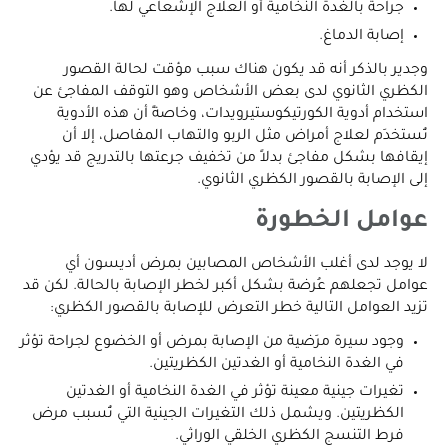
جراحة بالغدة النخامية أو العلاج الإشعاعي لها.
إصابة الدماغ.
وجدير بالذكر أنه قد يكون هناك سبب مؤقت لحالة القصور
الكظري الثانوي لدى بعض الأشخاص وهو التوقف المفاجئ عن
استخدام أدوية الكورتيكوستيرويدات، وخاصةً أن هذه الأدوية
تُستخدَم لعلاج أمراض مثل الربو والتهاب المفاصل، إلا أن
إيقافها بشكل مفاجئ بدلاً من تخفيف جرعتها بالتدريج قد يؤدي
إلى الإصابة بالقصور الكظري الثانوي.
عوامل الخطورة
لا يوجد لدى أغلب الأشخاص المصابين بمرض أديسون أي
عوامل تجعلهم عُرضة بشكل أكبر لخطر الإصابة بالحالة. لكن قد
تزيد العوامل التالية خطر التعرض للإصابة بالقصور الكظري:
وجود سيرة مرَضية من الإصابة بمرض أو الخضوع لجراحة تؤثر
في الغدة النخامية أو الغدتين الكظريتين.
تغيرات جينية معينة تؤثر في الغدة النخامية أو الغدتين
الكظريتين. ويشمل ذلك التغيرات الجينية التي تُسبب مرض
فرط التنسج الكظري الخلقي الوراثي.