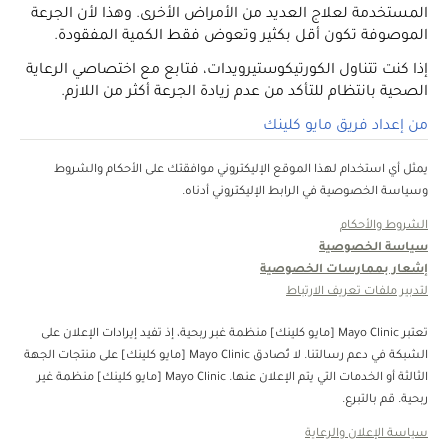
المستخدمة لعلاج العديد من الأمراض الأخرى. وهذا لأن الجرعة
الموصوفة تكون أقل بكثير وتعوض فقط الكمية المفقودة.
إذا كنت تتناول الكورتيكوستيرويدات، فتابع مع اختصاصي الرعاية
الصحية بانتظام للتأكد من عدم زيادة الجرعة أكثر من اللازم.
من إعداد فريق مايو كلينك
يمثل أي استخدام لهذا الموقع الإليكتروني موافقتك على الأحكام والشروط
وسياسة الخصوصية في الرابط الإليكتروني أدناه.
الشروط والأحكام
سياسة الخصوصية
إشعار بممارسات الخصوصية
لتدبير ملفات تعريف الارتباط
تعتبر Mayo Clinic [مايو كلينك] منظمة غبر ربحية، إذ تفيد إيرادات الإعلان على
الشبكة في دعم رسالتنا. لا تُصادق Mayo Clinic [مايو كلينك] على منتجات الجهة
الثالثة أو الخدمات التي يتم الإعلان عنها. Mayo Clinic [مايو كلينك] منظمة غير
ربحية. قم بالتبرع.
سياسة الإعلان والرعاية