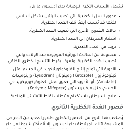
تشمل الأسباب الأخرى للإصابة بداء أديسون ما يلي:
عدوى السل الخطيرة التي تصيب الرئتين بشكل أساسي،
لكنها قد تُسبب أيضًا تلف الغدد الكظرية.
حالات العَدوى الأخرى التي تصيب الغدد الكظرية.
انتشار السرطان إلى الغدد الكظرية.
نزيف في الغدد الكظرية.
مجموعة من الحالات الوراثية الموجودة منذ الولادة والتي
تُصيب الغدد الكظرية، وتُعرف بفرط التنسج الكظري الخلقي.
الأدوية التي تمنع إنتاج الغلوكوكورتيكويد في الجسم، مثل
كيتوكونازول (Ketozole) وميتوتان (Lysodren) وإيتوميدات
(Amidate). أو الأدوية التي تعيق عمل الغلوكوكورتيكويد في
الجسم، مثل ميفيبريستون (Mifeprex و Korlym).
علاج السرطان باستخدام مثبطات نقاط التفتيش المناعية.
قصور الغدة الكظرية الثانوي
يُصاحب هذا النوع من القصور الكظري ظهور العديد من الأعراض
المشابهة لتلك المرتبطة بداء أديسون، إلا أنه أكثر شيوعًا من داء