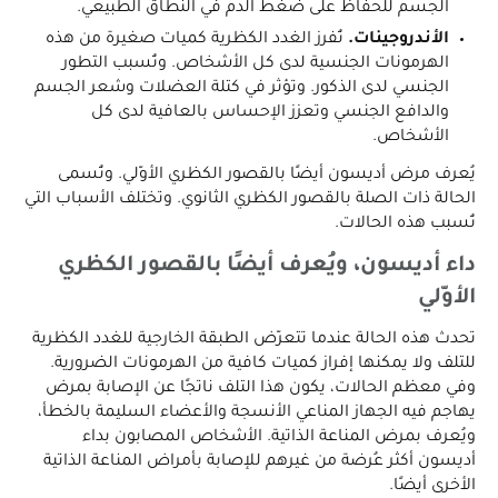
الجسم للحفاظ على ضغط الدم في النطاق الطبيعي.
الأندروجينات.
تُفرز الغدد الكظرية كميات صغيرة من هذه
الهرمونات الجنسية لدى كل الأشخاص. وتُسبب التطور
الجنسي لدى الذكور. وتؤثر في كتلة العضلات وشعر الجسم
والدافع الجنسي وتعزز الإحساس بالعافية لدى كل
الأشخاص.
يُعرف مرض أديسون أيضًا بالقصور الكظري الأوّلي. وتُسمى
الحالة ذات الصلة بالقصور الكظري الثانوي. وتختلف الأسباب التي
تُسبب هذه الحالات.
داء أديسون، ويُعرف أيضًا بالقصور الكظري
الأوّلي
تحدث هذه الحالة عندما تتعرّض الطبقة الخارجية للغدد الكظرية
للتلف ولا يمكنها إفراز كميات كافية من الهرمونات الضرورية.
وفي معظم الحالات، يكون هذا التلف ناتجًا عن الإصابة بمرض
يهاجم فيه الجهاز المناعي الأنسجة والأعضاء السليمة بالخطأ،
ويُعرف بمرض المناعة الذاتية. الأشخاص المصابون بداء
أديسون أكثر عُرضة من غيرهم للإصابة بأمراض المناعة الذاتية
الأخرى أيضًا.