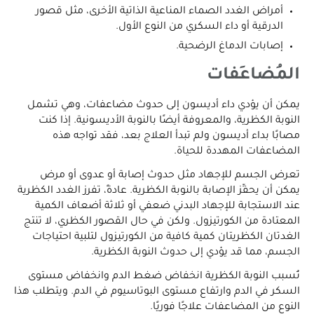
أمراض الغدد الصماء المناعية الذاتية الأخرى، مثل قصور
الدرقية أو داء السكري من النوع الأول.
إصابات الدماغ الرضحية.
المُضاعَفات
يمكن أن يؤدي داء أديسون إلى حدوث مضاعفات، وهي تشمل
النوبة الكظرية، والمعروفة أيضًا بالنوبة الأديسونية. إذا كنت
مصابًا بداء أديسون ولم تبدأ العلاج بعد، فقد تواجه هذه
المضاعفات المهددة للحياة.
تعرض الجسم للإجهاد مثل حدوث إصابة أو عدوى أو مرض
يمكن أن يحفِّز الإصابة بالنوبة الكظرية. عادةً، تفرز الغدد الكظرية
عند الاستجابة للإجهاد البدني ضعفي أو ثلاثة أضعاف الكمية
المعتادة من الكورتيزول. ولكن في حال القصور الكظري، لا تنتج
الغدتان الكظريتان كمية كافية من الكورتيزول لتلبية احتياجات
الجسم، مما قد يؤدي إلى حدوث النوبة الكظرية.
تُسبب النوبة الكظرية انخفاض ضغط الدم وانخفاض مستوى
السكر في الدم وارتفاع مستوى البوتاسيوم في الدم. ويتطلب هذا
النوع من المضاعفات علاجًا فوريًا.