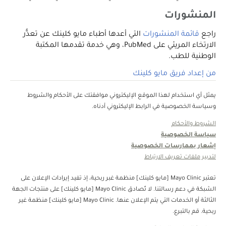
المنشورات
راجع
قائمة المنشورات
التي أعدها أطباء مايو كلينك عن تعذُّر
الارتخاء المريئي على PubMed، وهي خدمة تقدمها المكتبة
الوطنية للطب.
من إعداد فريق مايو كلينك
يمثل أي استخدام لهذا الموقع الإليكتروني موافقتك على الأحكام والشروط
وسياسة الخصوصية في الرابط الإليكتروني أدناه.
الشروط والأحكام
سياسة الخصوصية
إشعار بممارسات الخصوصية
لتدبير ملفات تعريف الارتباط
تعتبر Mayo Clinic [مايو كلينك] منظمة غبر ربحية، إذ تفيد إيرادات الإعلان على
الشبكة في دعم رسالتنا. لا تُصادق Mayo Clinic [مايو كلينك] على منتجات الجهة
الثالثة أو الخدمات التي يتم الإعلان عنها. Mayo Clinic [مايو كلينك] منظمة غير
ربحية. قم بالتبرع.