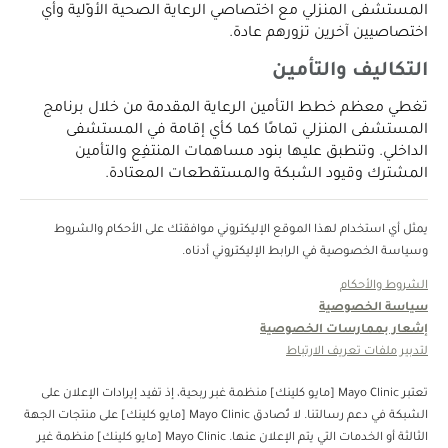
المستشفى المنزلي مع اختصاصي الرعاية الصحية الأوّلية وأي
اختصاصيين آخرين تزورهم عادة.
التكاليف والتأمين
تغطي معظم خطط التأمين الرعاية المقدمة من خلال برنامج
المستشفى المنزلي تمامًا كما كأي إقامة في المستشفى
الداخلي. وتنطبق عليها بنود مساهمات المنتفِع والتأمين
المشترك وقيود الشبكة والمستقطَعات المعتادة.
يمثل أي استخدام لهذا الموقع الإليكتروني موافقتك على الأحكام والشروط
وسياسة الخصوصية في الرابط الإليكتروني أدناه.
الشروط والأحكام
سياسة الخصوصية
إشعار بممارسات الخصوصية
لتدبير ملفات تعريف الارتباط
تعتبر Mayo Clinic [مايو كلينك] منظمة غبر ربحية، إذ تفيد إيرادات الإعلان على
الشبكة في دعم رسالتنا. لا تُصادق Mayo Clinic [مايو كلينك] على منتجات الجهة
الثالثة أو الخدمات التي يتم الإعلان عنها. Mayo Clinic [مايو كلينك] منظمة غير