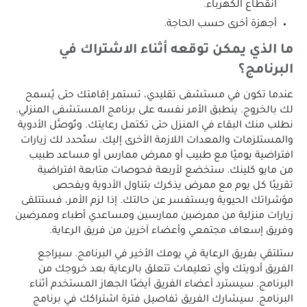
انقطاع الكهرباء.
أجهزة أخرى حسب الحاجة.
ما الذي يمكن توقعه أثناء الاشتراك في
البرنامج؟
عندما تكون في مستشفى تقليدي، تستمر إقامتك حتى يُسمح
لك بالخروج. ينطبق الأمر نفسه على برنامج المستشفى المنزلي.
نطلب منك البقاء في المنزل حتى تكتمل رعايتك. وتُوصَّل الأدوية
والمستلزمات والمعدات اللازمة الأخرى إليك. ستُحدد لك زيارات
افتراضية يوميًا مع طبيب أو ممرض ممارس أو مساعد طبيب
من مايو كلينك. ستخضع لأربعة فحوصات متابعة افتراضية
تقريبًا كل يوم مع ممرض يذكرك بتناول الأدوية ويفحص
مؤشراتك الحيوية ويستفسر عن حالتك. إذا لزم الأمر، فستتلقى
زيارات منزلية من ممرضين ممارسين ومساعدي أطباء وممرضين
وفريق إسعاف مجتمعي وأعضاء آخرين من فريق الرعاية.
ستلتقي بفريق الرعاية في يومك الأخير في البرنامج. سيراجع
الفريق أدويتك وأي تعليمات تتعلق بالرعاية بعد خروجك من
البرنامج. سيسترد أعضاء الفريق أيضًا الجهاز المستخدم أثناء
البرنامج. سيشارك الفريق تفاصيل فترة اشتراكك في برنامج