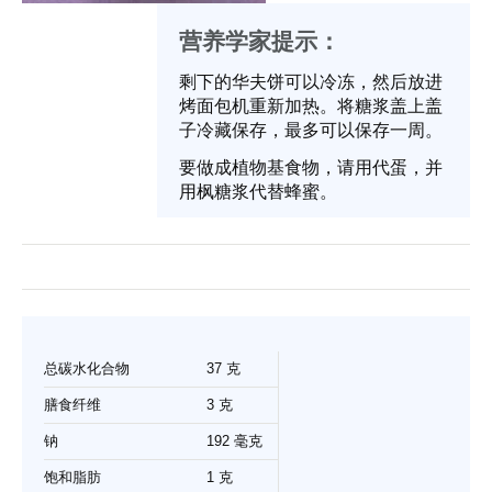
营养学家提示：
剩下的华夫饼可以冷冻，然后放进
烤面包机重新加热。将糖浆盖上盖
子冷藏保存，最多可以保存一周。
要做成植物基食物，请用代蛋，并
用枫糖浆代替蜂蜜。
总碳水化合物
37 克
膳食纤维
3 克
钠
192 毫克
饱和脂肪
1 克