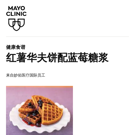
健康食谱
红薯华夫饼配蓝莓糖浆
来自妙佑医疗国际员工