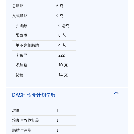
总脂肪
6 克
反式脂肪
0 克
胆固醇
0 毫克
蛋白质
5 克
单不饱和脂肪
4 克
卡路里
222
添加糖
10 克
总糖
14 克
DASH 饮食计划份数
甜食
1
粮食与谷物制品
1
脂肪与油脂
1