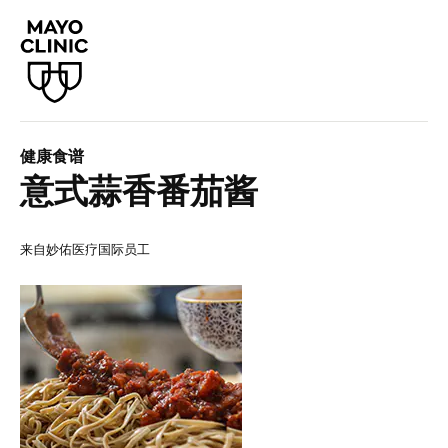
健康食谱
意式蒜香番茄酱
来自妙佑医疗国际员工