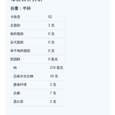
份量：半杯
卡路里
52
总脂肪
1 克
饱和脂肪
0 克
反式脂肪
0 克
单不饱和脂肪
0 克
胆固醇
0 毫克
钠
274 毫克
总碳水化合物
10 克
膳食纤维
2 克
总糖
7 克
蛋白质
2 克