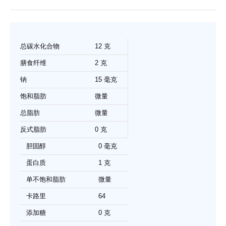
总碳水化合物
12 克
膳食纤维
2 克
钠
15 毫克
饱和脂肪
微量
总脂肪
微量
反式脂肪
0 克
胆固醇
0 毫克
蛋白质
1 克
单不饱和脂肪
微量
卡路里
64
添加糖
0 克