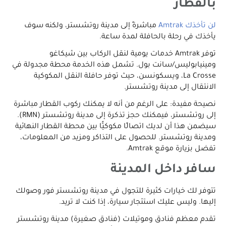
بالقطار
لن تأخذك Amtrak
مباشرةً إلى مدينة روتشستر، ولكنه سوف
يأخذك في رحلة بالحافلة لمدة ساعة.
توفر Amtrak خدمات يومية لنقل الركاب بين شيكاغو
ومينيابوليس/سانت بول. تشمل هذه الخدمة محطة مجدولة في
La Crosse، ويسكونسن، حيث توفر حافلة النقل المكوكية
الانتقال إلى مدينة روتشستر.
نصيحة مفيدة: على الرغم من أنه لا يمكنك ركوب القطار مباشرة
إلى روتشستر، فيمكنك حجز تذكرة إلى مدينة روتشستر (RMN).
سيضمن هذا أن لديك اتصالًا مكوكيًّا بين محطة القطار النهائية
ومدينة روتشستر. للحصول على التذاكر ومزيد من المعلومات،
تفضل بزيارة موقع Amtrak.
سافر داخل المدينة
تتوفر لك خيارات كثيرة للتجول في مدينة روتشستر فور وصولك
إليها. وليس عليك استئجار سيارة، إذا كنت لا تريد.
تقدم معظم فنادق وموتيلات (فنادق صغيرة) مدينة روتشستر