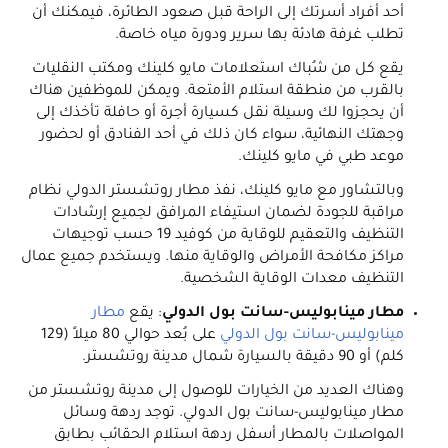
أحد أفراد أسرتك إلى الراحة قبل صعود الطائرة، فيمكنك أن
تطلب غرفة هادئة بها سرير ودورة مياه خاصة.
يقع كل من شُباك استعلامات مايو كلينك ومكتب النقليات
بالقرب من منطقة استلام الأمتعة. ويمكن للموظفين هناك
أن يحجزوا لك وسيلة نقل كسيارة أجرة أو حافلة تأخذك إلى
وجهتك النهائية، سواء كان ذلك في أحد الفنادق أو لحضور
موعد طبي في مايو كلينك.
وبالتشاور مع مايو كلينك، نفذ مطار روتشستر الدولي نظام
مراقبة للجودة لضمان استيفاء المرافق لجميع إرشادات
التنظيف والتعقيم للوقاية من كوفيد 19 حسب توجيهات
مراكز مكافحة الأمراض والوقاية منها. ويستخدم جميع عمال
التنظيف معدات الوقاية الشخصية.
مطار مينابوليس-سانت بول الدولي
: يقع
مطار
مينابوليس-سانت بول الدولي
على بُعد حوالي 80 ميلاً (129
كلم) أو 90 دقيقة بالسيارة شمال مدينة روتشستر.
وهناك العديد من الخيارات للوصول إلى مدينة روتشستر من
مطار مينابوليس-سانت بول الدولي. توجد ردهة وسائل
المواصلات بالمطار أسفل ردهة استلام الحقائب بطابق