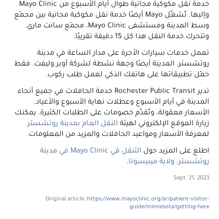
خدمة نقل مكوكية مجانية طوال أيام الأسبوع من Mayo Clinic
وإليها. تُشغِّل Mayo أيضًا خدمة نقل مكوكية مجانية بين مجمّع
وسط المدينة ومستشفى Mayo Clinic‏، مجمّع سانت ماري.
وتتحرك خدمة النقل هذا كل 15 دقيقة تقريبًا.
تعمل خدمات سيارات الأجرة على مدار الساعة في مدينة
روتشستر. المدينة أيضًا وجهة نشطة لشركة أوبر وليفت. فقط
حمّل تطبيقاتها على هاتفك الذكي لعمل طلب ركوب.
تدير Rochester Public Transit خدمة الحافلات في جميع أنحاء
المدينة في أيام الأسبوع وعطلات نهاية الأسبوع والأعياد.
الأسعار معقولة، وتُقدَّم خصومات على الطلبات الكثيرة. يمكنك
زيارة الموقع الإلكتروني لهيئة
النقل العام بمدينة روتشستر
لمعرفة الأسعار ومواعيد الحافلات والمزيد من المعلومات.
اطلع على المزيد حول
التنقل في Mayo Clinic في مدينة
روتشستر، ولاية مينيسوتا
.
Sept. 21, 2023
Original article:
https://www.mayoclinic.org/ar/patient-visitor-
guide/minnesota/getting-here