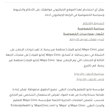
يمثل أي استخدام لهذا الموقع الإليكتروني موافقتك على الأحكام والشروط
وسياسة الخصوصية في الرابط الإليكتروني أدناه.
الشروط والأحكام
سياسة الخصوصية
إشعار بممارسات الخصوصية
لتدبير ملفات تعريف الارتباط
تعتبر Mayo Clinic [مايو كلينك] منظمة غبر ربحية، إذ تفيد إيرادات الإعلان على
الشبكة في دعم رسالتنا. لا تُصادق Mayo Clinic [مايو كلينك] على منتجات الجهة
الثالثة أو الخدمات التي يتم الإعلان عنها. Mayo Clinic [مايو كلينك] منظمة غير
ربحية. قم بالتبرع.
سياسة الإعلان والرعاية
فرص للإعلان والرعاية
مؤسسة مايو للتعليم والبحث الطبي. جميع الحقوق محفوظة. يُمكن إعادة
طباعة نسخة واحدة من هذه المواد لغرض الاستعمال الشخصي غير التجاري
فحسب. تتضمن العلامات التجارية التابعة لمؤسسة Mayo Clinic للتعليم
والبحث الطبي: Mayo Clinic"و "Mayo" و"MayoClinic.com" و"EmbodyHealth"