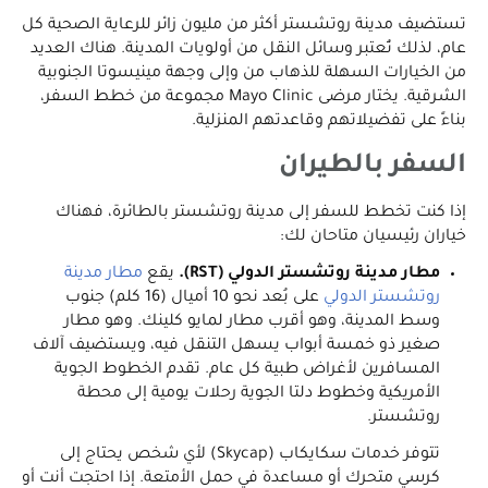
تستضيف مدينة روتشستر أكثر من مليون زائر للرعاية الصحية كل
عام، لذلك تُعتبر وسائل النقل من أولويات المدينة. هناك العديد
من الخيارات السهلة للذهاب من وإلى وجهة مينيسوتا الجنوبية
الشرقية. يختار مرضى Mayo Clinic مجموعة من خطط السفر،
بناءً على تفضيلاتهم وقاعدتهم المنزلية.
السفر بالطيران
إذا كنت تخطط للسفر إلى مدينة روتشستر بالطائرة، فهناك
خياران رئيسيان متاحان لك:
مطار مدينة روتشستر الدولي (RST).
يقع
مطار مدينة
روتشستر الدولي
على بُعد نحو 10 أميال (16 كلم) جنوب
وسط المدينة، وهو أقرب مطار لمايو كلينك. وهو مطار
صغير ذو خمسة أبواب يسهل التنقل فيه، ويستضيف آلاف
المسافرين لأغراض طبية كل عام. تقدم الخطوط الجوية
الأمريكية وخطوط دلتا الجوية رحلات يومية إلى محطة
روتشستر.
تتوفر خدمات سكايكاب (Skycap) لأي شخص يحتاج إلى
كرسي متحرك أو مساعدة في حمل الأمتعة. إذا احتجت أنت أو