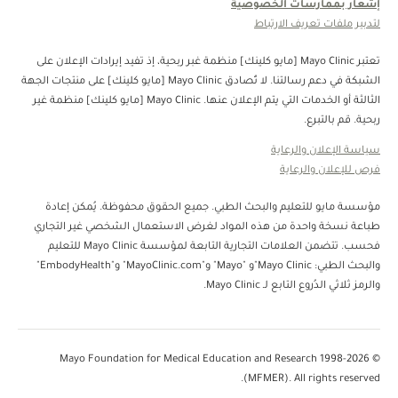
إشعار بممارسات الخصوصية
لتدبير ملفات تعريف الارتباط
تعتبر Mayo Clinic [مايو كلينك] منظمة غبر ربحية، إذ تفيد إيرادات الإعلان على
الشبكة في دعم رسالتنا. لا تُصادق Mayo Clinic [مايو كلينك] على منتجات الجهة
الثالثة أو الخدمات التي يتم الإعلان عنها. Mayo Clinic [مايو كلينك] منظمة غير
ربحية. قم بالتبرع.
سياسة الإعلان والرعاية
فرص للإعلان والرعاية
مؤسسة مايو للتعليم والبحث الطبي. جميع الحقوق محفوظة. يُمكن إعادة
طباعة نسخة واحدة من هذه المواد لغرض الاستعمال الشخصي غير التجاري
فحسب. تتضمن العلامات التجارية التابعة لمؤسسة Mayo Clinic للتعليم
والبحث الطبي: Mayo Clinic"و "Mayo" و"MayoClinic.com" و"EmbodyHealth"
والرمز ثلاثي الدُروع التابع لـ Mayo Clinic.
© 1998-2026 Mayo Foundation for Medical Education and Research
(MFMER). All rights reserved.