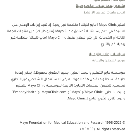
سياسة الخصوصية
إشعار بممارسات الخصوصية
لتدبير ملفات تعريف الارتباط
تعتبر Mayo Clinic [مايو كلينك] منظمة غبر ربحية، إذ تفيد إيرادات الإعلان على
الشبكة في دعم رسالتنا. لا تُصادق Mayo Clinic [مايو كلينك] على منتجات الجهة
الثالثة أو الخدمات التي يتم الإعلان عنها. Mayo Clinic [مايو كلينك] منظمة غير
ربحية. قم بالتبرع.
سياسة الإعلان والرعاية
فرص للإعلان والرعاية
مؤسسة مايو للتعليم والبحث الطبي. جميع الحقوق محفوظة. يُمكن إعادة
طباعة نسخة واحدة من هذه المواد لغرض الاستعمال الشخصي غير التجاري
فحسب. تتضمن العلامات التجارية التابعة لمؤسسة Mayo Clinic للتعليم
والبحث الطبي: Mayo Clinic"و "Mayo" و"MayoClinic.com" و"EmbodyHealth"
والرمز ثلاثي الدُروع التابع لـ Mayo Clinic.
© 1998-2026 Mayo Foundation for Medical Education and Research
(MFMER). All rights reserved.