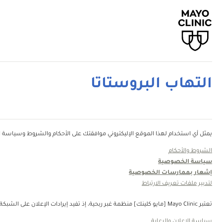
التهاب البروستاتا
يمثل أي استخدام لهذا الموقع الإليكتروني موافقتك على الأحكام والشروط وسياسة ال
الشروط والأحكام
سياسة الخصوصية
إشعار بممارسات الخصوصية
لتدبير ملفات تعريف الارتباط
تعتبر Mayo Clinic [مايو كلينك] منظمة غبر ربحية، إذ تفيد إيرادات الإعلان على الشبكة في دعم رسالتنا. لا تُصادق Mayo Clinic [مايو كلينك] على منتجات الجهة الثالثة أو الخدمات التي يتم الإعلان عنها. Mayo Clinic [مايو كلينك] منظمة غير ربحية. قم بالتبرع.
سياسة الإعلان والرعاية