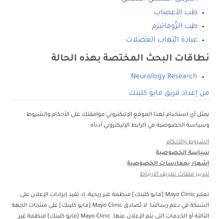
طب الأعصاب
طِب الرُّوماتيزم‎
عيادة الْتِهاب العَضَلات
نطاقات البحث المختصة بهذه الحالة
Neurology Research
من إعداد فريق مايو كلينك
يمثل أي استخدام لهذا الموقع الإليكتروني موافقتك على الأحكام والشروط
وسياسة الخصوصية في الرابط الإليكتروني أدناه.
الشروط والأحكام
سياسة الخصوصية
إشعار بممارسات الخصوصية
لتدبير ملفات تعريف الارتباط
تعتبر Mayo Clinic [مايو كلينك] منظمة غبر ربحية، إذ تفيد إيرادات الإعلان على
الشبكة في دعم رسالتنا. لا تُصادق Mayo Clinic [مايو كلينك] على منتجات الجهة
الثالثة أو الخدمات التي يتم الإعلان عنها. Mayo Clinic [مايو كلينك] منظمة غير