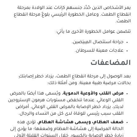
يمر الأشخاص الذين حُدِّد جنسهم كإناث عند الولادة بمرحلة
انقطاع الطمث. وعامل الخطورة الرئيسي بلوغُ مرحلة انقطاع
الطمث.
تتضمن عوامل الخطورة الأخرى ما يأتي:
جراحة استئصال المِبيَضين.
علاجات معينة للسرطان.
المضاعفات
بعد الوصول إلى مرحلة انقطاع الطمث، يزداد خطر إصابتكِ
بحالات مرضية طبية معينة. ومن أمثلة ذلك:
مرض القلب والأوعية الدموية.
ويُسمى هذا أيضًا بالمرض
القلبي الوعائي. عندما تنخفض مستويات هرمون الإستروجين
لديكِ، يزداد خطر الإصابة بالمرض القلبي الوعائي. أمراض
القلب سبب رئيسي للوفاة لدى كل من النساء والرجال.
ضعف العظام، ويسمى هشاشة العظام.
تؤدي هذه
الحالة المرضية إلى هشاشة العظام وضعفها؛ ما يؤدي إلى
زيادة خطر الإصابة بالكسور. خلال السنوات القليلة الأولى