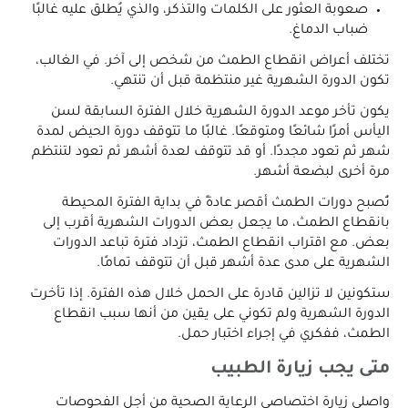
صعوبة العثور على الكلمات والتذكر، والذي يُطلق عليه غالبًا
ضباب الدماغ.
تختلف أعراض انقطاع الطمث من شخص إلى آخر. في الغالب،
تكون الدورة الشهرية غير منتظمة قبل أن تنتهي.
يكون تأخر موعد الدورة الشهرية خلال الفترة السابقة لسن
اليأس أمرًا شائعًا ومتوقعًا. غالبًا ما تتوقف دورة الحيض لمدة
شهر ثم تعود مجددًا. أو قد تتوقف لعدة أشهر ثم تعود لتنتظم
مرة أخرى لبضعة أشهر.
تُصبح دورات الطمث أقصر عادةً في بداية الفترة المحيطة
بانقطاع الطمث، ما يجعل بعض الدورات الشهرية أقرب إلى
بعض. مع اقتراب انقطاع الطمث، تزداد فترة تباعد الدورات
الشهرية على مدى عدة أشهر قبل أن تتوقف تمامًا.
ستكونين لا تزالين قادرة على الحمل خلال هذه الفترة. إذا تأخرت
الدورة الشهرية ولم تكوني على يقين من أنها سبب انقطاع
الطمث، ففكري في إجراء اختبار حمل.
متى يجب زيارة الطبيب
واصلي زيارة اختصاصي الرعاية الصحية من أجل الفحوصات