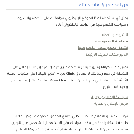
من إعداد فريق مايو كلينك
يمثل أي استخدام لهذا الموقع الإليكتروني موافقتك على الأحكام والشروط
وسياسة الخصوصية في الرابط الإليكتروني أدناه.
الشروط والأحكام
سياسة الخصوصية
إشعار بممارسات الخصوصية
لتدبير ملفات تعريف الارتباط
تعتبر Mayo Clinic [مايو كلينك] منظمة غبر ربحية، إذ تفيد إيرادات الإعلان على
الشبكة في دعم رسالتنا. لا تُصادق Mayo Clinic [مايو كلينك] على منتجات الجهة
الثالثة أو الخدمات التي يتم الإعلان عنها. Mayo Clinic [مايو كلينك] منظمة غير
ربحية. قم بالتبرع.
سياسة الإعلان والرعاية
فرص للإعلان والرعاية
مؤسسة مايو للتعليم والبحث الطبي. جميع الحقوق محفوظة. يُمكن إعادة
طباعة نسخة واحدة من هذه المواد لغرض الاستعمال الشخصي غير التجاري
فحسب. تتضمن العلامات التجارية التابعة لمؤسسة Mayo Clinic للتعليم