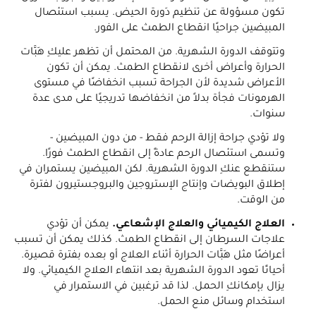
تكون مسؤولة عن تنظيم دَورة الحيض. يسبب استئصال
المبيضين جراحيًا انقطاع الطمث على الفور.
وتتوقف الدورة الشهرية. من المحتمل أن تظهر عليكِ هَبَّات
الحرارة وأعراض أخرى لانقطاع الطمث. يمكن أن تكون
الأعراض شديدة لأن الجراحة تسبب انخفاضًا في مستوى
الهرمونات فجأة بدلاً من انخفاضها تدريجيًا على مدى عدة
سنوات.
ولا تؤدي جراحة إزالة الرحم فقط - من دون المبيضين -
وتسمى استئصال الرحم عادةً إلى انقطاع الطمث فورًا.
ستنقطع عنكِ الدورة الشهرية. لكن المبيضين يستمران في
إطلاق البويضات وإنتاج الإستروجين والبروجستيرون لفترة
من الوقت.
العلاج الكيميائي والعلاج الإشعاعي.
يمكن أن تؤدي
علاجات السرطان إلى انقطاع الطمث. كذلك يمكن أن تسبب
أعراضًا مثل هَبَّات الحرارة أثناء العلاج أو بعده بفترة قصيرة.
أحيانًا تعود الدورة الشهرية بعد انتهاء العلاج الكيميائي. ولا
يزال بإمكانكِ الحمل. لذا قد ترغبين في الاستمرار في
استخدام وسائل منع الحمل.