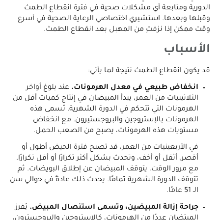
الدورية ومتابعة أي مشكلات صحية في فترة انقطاع الطمث
وقبلها وبعدها. استشيري اختصاصي الرعاية الصحية في أسرع
وقت ممكن إذا نزفتِ من المهبل بعد انقطاع الطمث.
الأسباب
قد يكون انقطاع الطمث نتيجة لما يأتي:
انخفاض طبيعي في معدل الهرمونات.
عند بلوغ أواخر
الثلاثينيات من العمر، يبدأ المبيضان في إنتاج كميات أقل من
الهرمونات التي تتحكم في الدورة الشهرية. تُسمى هذه
الهرمونات بالإستروجين والبروجستيرون. مع انخفاض
مستويات هذه الهرمونات، يصبح من الصعب الحمل.
في الأربعينيات من العمر، قد تصبح فترة الحيض أطول أو
أقصر، أثقل أو أخف، وتحدث بشكل أكثر تكرارًا أو أقل تكرارًا.
مع مرور الوقت، يتوقف المبيضان عن إطلاق البويضات. ثم
تتوقف الدورة الشهرية تمامًا. يحدث ذلك عادةً في حوالي سن
الـ 51 عامًا.
جراحة إزالة المبيضين، وتسمى استئصال المبيض.
يُفرز
المِبيَضان عددًا من الهرمونات، كالإستروجين والبروجسترون،