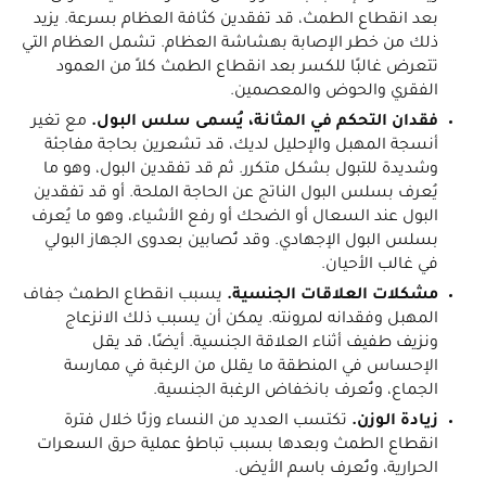
بعد انقطاع الطمث، قد تفقدين كثافة العظام بسرعة. يزيد
ذلك من خطر الإصابة بهشاشة العظام. تشمل العظام التي
تتعرض غالبًا للكسر بعد انقطاع الطمث كلاً من العمود
الفقري والحوض والمعصمين.
فقدان التحكم في المثانة، يُسمى سلس البول.
مع تغير
أنسجة المهبل والإحليل لديك، قد تشعرين بحاجة مفاجئة
وشديدة للتبول بشكل متكرر. ثم قد تفقدين البول، وهو ما
يُعرف بسلس البول الناتج عن الحاجة الملحة. أو قد تفقدين
البول عند السعال أو الضحك أو رفع الأشياء، وهو ما يُعرف
بسلس البول الإجهادي. وقد تُصابين بعدوى الجهاز البولي
في غالب الأحيان.
مشكلات العلاقات الجنسية.
يسبب انقطاع الطمث جفاف
المهبل وفقدانه لمرونته. يمكن أن يسبب ذلك الانزعاج
ونزيف طفيف أثناء العلاقة الجنسية. أيضًا، قد يقل
الإحساس في المنطقة ما يقلل من الرغبة في ممارسة
الجماع، وتُعرف بانخفاض الرغبة الجنسية.
زيادة الوزن.
تكتسب العديد من النساء وزنًا خلال فترة
انقطاع الطمث وبعدها بسبب تباطؤ عملية حرق السعرات
الحرارية، وتُعرف باسم الأيض.