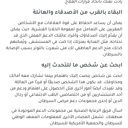
زادت ثقتك باتخاذ قرارات العلاج.
البقاء بالقرب من الأصدقاء والعائلة
يمكن أن يساعد الحفاظ على قوة العلاقات مع الأشخاص
المقربين على التعامل مع لمفومة الخلايا القشرية، حيث يمكن
أن يقدِّم إليك أصدقاؤك وأفراد عائلتك الدعمَ العملي الذي قد
تحتاجه، مثل العناية بمنزلك إذا كنت في المستشفى. ويُمكنهم
كذلك منح الدعم العاطفي لك متى شعرتَ بالتوتر بسبب الإصابة
بالسرطان.
ابحث عن شخص ما للتحدث إليه
ابحث عن شخص ينصت إليك باهتمام بينما تشارك معه آمالك
ومخاوفك. قد يكون هذا الشخص صديقًا أو فردًا من العائلة.
وقد تفيدك أيضًا أمور أخرى مثل الحصول على اهتمام ودعم من
أحد الاستشاريين أو من اختصاصيي الطب الاجتماعي أو رجال
الدين أو إحدى مجموعات دعم مرضى السرطان.
اسأل فريق الرعاية الصحية عن مجموعات الدعم الموجودة في
منطقتك. تشمل المصادر الأخرى للمعلومات المعهد الوطني
للسرطان والجمعية الأمريكية للسرطان.