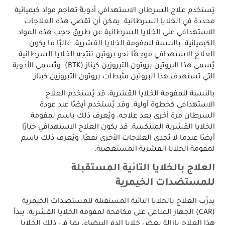
يَستخدم علاج السرطان الاستهدافي أدويةً تهاجم مواد كيميائية
محددة في الخلايا السرطانية. يمكن أن تقضي هذه العلاجات
الاستهدافي على الخلايا السرطانية عن طريق حجب هذه المواد
الكيميائية. بالنسبة للمفومة الخلايا القشرية، غالبًا ما يكون
العلاج الاستهدافي موجهًا نحو بروتين تنتجه الخلايا السرطانية.
يُسمى هذا البروتين بروتون التيروزين كيناز (BTK). وتُسمى الأدوية
التي تستهدف هذا البروتين مثبطات بروتون التيروزين كيناز.
بالنسبة للمفومة الخلايا القشرية، قد يُستخدم العلاج
الاستهدافي كخطوة أولية. وقد يُستخدم أيضًا عند عودة
السرطان مرة أخرى بعد علاجه، ويُعرف ذلك باسم لمفومة
الخلايا القشرية المنتكسة. قد يكون العلاج الاستهدافي خيارًا
أيضًا عندما لا تُجدي العلاجات الأخرى نفعًا. ويُعرف ذلك باسم
لمفومة الخلايا القشرية المستعصية.
العلاج بالخلايا التائية المستقبلة
للمستضدات الخيمرية
يدرِّب العلاج بالخلايا التائية المستقبلة للمستضدات الخيمرية
(CAR) الجهاز المناعي على مكافحة لمفومة الخلايا القشرية. يبدأ
هذا العلاج بإزالة بعض خلايا الدم البيضاء، بما في ذلك الخلايا