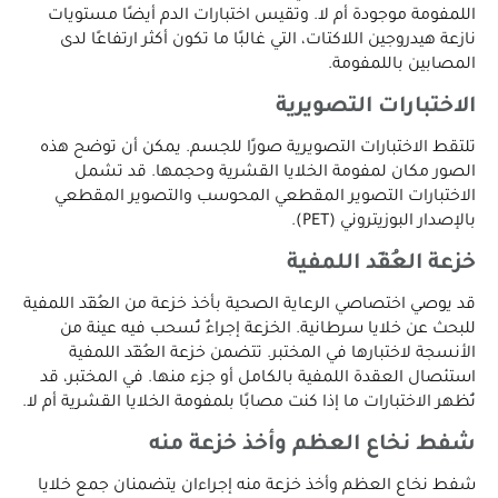
اللمفومة موجودة أم لا. وتقيس اختبارات الدم أيضًا مستويات
نازعة هيدروجين اللاكتات، التي غالبًا ما تكون أكثر ارتفاعًا لدى
المصابين باللمفومة.
الاختبارات التصويرية
تلتقط الاختبارات التصويرية صورًا للجسم. يمكن أن توضح هذه
الصور مكان لمفومة الخلايا القشرية وحجمها. قد تشمل
الاختبارات التصوير المقطعي المحوسب والتصوير المقطعي
بالإصدار البوزيتروني (PET).
خزعة العُقَد اللمفية
قد يوصي اختصاصي الرعاية الصحية بأخذ خزعة من العُقَد اللمفية
للبحث عن خلايا سرطانية. الخزعة إجراءٌ تُسحب فيه عينة من
الأنسجة لاختبارها في المختبر. تتضمن خزعة العُقَد اللمفية
استئصال العقدة اللمفية بالكامل أو جزء منها. في المختبر، قد
تُظهر الاختبارات ما إذا كنت مصابًا بلمفومة الخلايا القشرية أم لا.
شفط نخاع العظم وأخذ خزعة منه
شفط نخاع العظم وأخذ خزعة منه إجراءان يتضمنان جمع خلايا