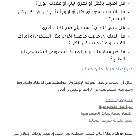
هل أصبت بحُمّى أو تعرق ليلي أو فقدت الوزن؟
هل لاحظت وجود أي كتل أو تورم أو ألم في أي مكان في
الجسم؟
هل سبق لك أن أُصبت بأي سرطانات أخرى؟
هل لديك أي حالات مرضية أخرى، مثل السكري أو أمراض
القلب أو مشكلات في الكلى؟
ما أكبر مخاوفك أو هواجسك بخصوص التشخيص أو
العلاج؟
من إعداد فريق مايو كلينك
يمثل أي استخدام لهذا الموقع الإليكتروني موافقتك على الأحكام والشروط
وسياسة الخصوصية في الرابط الإليكتروني أدناه.
الشروط والأحكام
سياسة الخصوصية
إشعار بممارسات الخصوصية
لتدبير ملفات تعريف الارتباط
تعتبر Mayo Clinic [مايو كلينك] منظمة غبر ربحية، إذ تفيد إيرادات الإعلان على