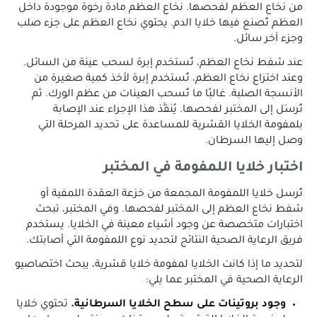
من نخاع العظم لفحصها. نخاع العظم مادة رخوة موجودة داخل
العظم تُصنع فيها خلايا الدم. يحتوي نخاع العظم على جزء صلب
وجزء آخر سائل.
عند شفط نخاع العظم، تُستخدم إبرة لسحب عينة من السائل.
وعند اختزاع نخاع العظم، تُستخدم إبرة لأخذ كمية صغيرة من
الأنسجة الصلبة. غالبًا ما تُسحب العينات من عظم الورك. ثم
تُرسَل إلى المختبر لفحصها. يُنفَّذ هذا الإجراء عند الإصابة
بلمفومة الخلايا القشرية للمساعدة على تحديد المرحلة التي
وصل إليها السرطان.
اختبار خلايا اللمفومة في المختبر
تُرسل خلايا اللمفومة المجمعة من خزعة العقدة اللمفية أو
شفط نخاع العظم إلى المختبر لفحصها. وفي المختبر، تبحث
اختبارات متخصصة عن وجود أشياء معينة في الخلايا. يستخدم
فريق الرعاية الصحية النتائج لتحديد نوع اللمفومة التي أصابتك.
لتحديد ما إذا كانت الخلايا لمفومة خلايا قشرية، يبحث اختصاصيو
الرعاية الصحية في المختبر عما يلي:
وجود بروتينات على سطح الخلايا السرطانية.
تحتوي خلايا