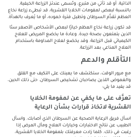
الذاتية. أو قد تأتي من متبرع، وتُسمى عندئذٍ الزراعة الخيفية.
بالنسبة لبعض لمفومات الخلايا القشرية، قد تبطيء زراعة نخاع
العظم تقدُّم السرطان وتطيل فترة خموده، أو ما يُعرف بالهدأة.
قد تكون زراعة نخاع العظم خيارًا لبعض الأشخاص الأصغر سنًا
الذين يتمتعون بصحة جيدة. وعادة ما يخضع المريض للعلاج
الكيميائي قبل الزراعة. وقد يخضع لعلاج المداومة باستخدام
العلاج المناعي بعد الزراعة.
التأقلم والدعم
مع مرور الوقت، ستكتشف ما يعينك على التكيف مع القلق
والغموض اللذين يصاحبان تشخيص السرطان. حتى ذلك الحين،
قد يفيد ما يلي:
تعرَّف على ما يكفي عن لمفومة الخلايا
القشرية لاتخاذ قرارات بشأن الرعاية
اسأل فريق الرعاية الصحية عن السرطان الذي أصابك. واسأل
الطبيب عن نتائج الاختبارات وخيارات العلاج ومآل المرض إذا
رغبت في ذلك. كلما زادت معرفتك بلمفومة الخلايا القشرية،