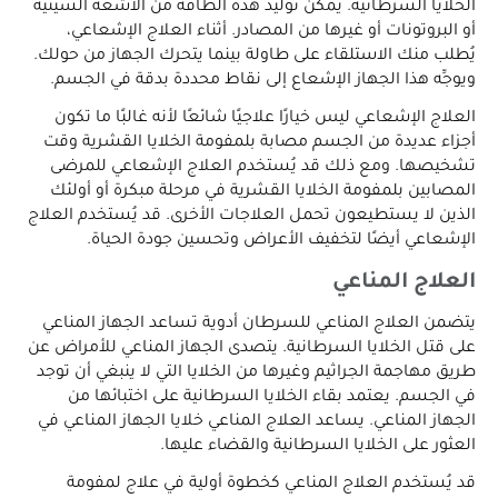
الخلايا السرطانية. يمكن توليد هذه الطاقة من الأشعة السينية
أو البروتونات أو غيرها من المصادر. أثناء العلاج الإشعاعي،
يُطلب منك الاستلقاء على طاولة بينما يتحرك الجهاز من حولك.
ويوجِّه هذا الجهاز الإشعاع إلى نقاط محددة بدقة في الجسم.
العلاج الإشعاعي ليس خيارًا علاجيًا شائعًا لأنه غالبًا ما تكون
أجزاء عديدة من الجسم مصابة بلمفومة الخلايا القشرية وقت
تشخيصها. ومع ذلك قد يُستخدم العلاج الإشعاعي للمرضى
المصابين بلمفومة الخلايا القشرية في مرحلة مبكرة أو أولئك
الذين لا يستطيعون تحمل العلاجات الأخرى. قد يُستخدم العلاج
الإشعاعي أيضًا لتخفيف الأعراض وتحسين جودة الحياة.
العلاج المناعي
يتضمن العلاج المناعي للسرطان أدوية تساعد الجهاز المناعي
على قتل الخلايا السرطانية. يتصدى الجهاز المناعي للأمراض عن
طريق مهاجمة الجراثيم وغيرها من الخلايا التي لا ينبغي أن توجد
في الجسم. يعتمد بقاء الخلايا السرطانية على اختبائها من
الجهاز المناعي. يساعد العلاج المناعي خلايا الجهاز المناعي في
العثور على الخلايا السرطانية والقضاء عليها.
قد يُستخدم العلاج المناعي كخطوة أولية في علاج لمفومة