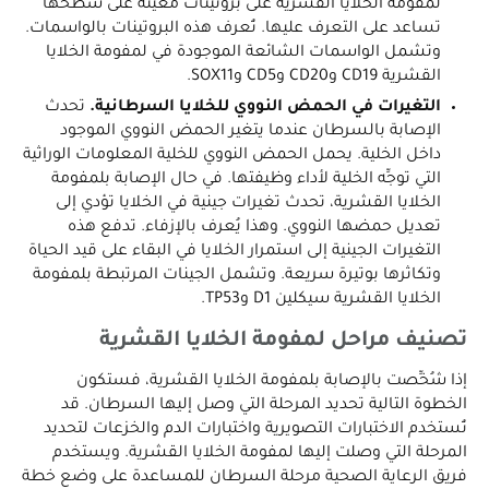
لمفومة الخلايا القشرية على بروتينات معينة على سطحها
تساعد على التعرف عليها. تُعرف هذه البروتينات بالواسمات.
وتشمل الواسمات الشائعة الموجودة في لمفومة الخلايا
القشرية CD19 وCD20 وCD5 وSOX11.
التغيرات في الحمض النووي للخلايا السرطانية.
تحدث
الإصابة بالسرطان عندما يتغير الحمض النووي الموجود
داخل الخلية. يحمل الحمض النووي للخلية المعلومات الوراثية
التي توجِّه الخلية لأداء وظيفتها. في حال الإصابة بلمفومة
الخلايا القشرية، تحدث تغيرات جينية في الخلايا تؤدي إلى
تعديل حمضها النووي. وهذا يُعرف بالإزفاء. تدفع هذه
التغيرات الجينية إلى استمرار الخلايا في البقاء على قيد الحياة
وتكاثرها بوتيرة سريعة. وتشمل الجينات المرتبطة بلمفومة
الخلايا القشرية سيكلين D1 وTP53.
تصنيف مراحل لمفومة الخلايا القشرية
إذا شُخِّصت بالإصابة بلمفومة الخلايا القشرية، فستكون
الخطوة التالية تحديد المرحلة التي وصل إليها السرطان. قد
تُستخدم الاختبارات التصويرية واختبارات الدم والخزعات لتحديد
المرحلة التي وصلت إليها لمفومة الخلايا القشرية. ويستخدم
فريق الرعاية الصحية مرحلة السرطان للمساعدة على وضع خطة