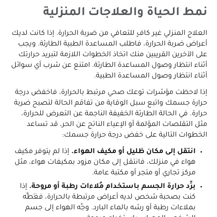
نمط الحياة والعلاجات المنزلية
العلاج المنزلي غير كافٍ للتعافي من ضربة الحرارة. إذا كانت لديك
أعراض ضربة الحرارة، فاطلب المساعدة الطبية الطارئة. ويجب
على الآخرين القريبين منك اتخاذ الخطوات اللازمة لتبريد حرارتك
أثناء انتظار وصول المساعدة الطارئة. امتنع عن شرب أي سوائل
أثناء انتظار وصول المساعدة الطبية.
إذا لاحظت مؤشرات توعك صحي مرتبط بالحرارة، فاخفض درجة
حرارة جسمك واتبع سبل الوقاية من تفاقم الحالة لتصبح ضربة
حرارة. في الحالة الطارئة الخفيفة الناجمة عن التعرض للحرارة،
مثل التقلصات المؤلمة أو الإعياء الناتج عن الحر، قد تساعد
الخطوات التالية على خفض درجة حرارة جسمك:
انتقل إلى مكان ظليل أو مكيف الهواء.
إذا لم يتوفر مكيف
هواء في منزلك، فانتقل إلى مكان مزود بمكيفات هواء، مثل
مركز تجاري أو متجر أو مكتبة عامة.
برِّد حرارة الجسم باستخدام مُلاءات رطبة أو مروحة.
إذا
كنت بصحبة شخص لديه أعراض مرتبطة بالحرارة، فغَطِّه
بملاءات رطبة أو رشه بالماء البارد. وجِّه الهواء إلى جسم