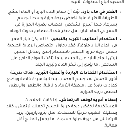
الصحية اتباع الخطوات الآتية:
الغمر في ماء بارد.
ثبُت أن حمام الماء البارد أو الماء المثلج
الطريقة الأكثر فاعلية لخفض درجة حرارة وسط الجسم
بسرعة. كلما أسرع الشخص المصاب بضربة الحرارة في
الغمر في الماء البارد، قل خطر تلف الأعضاء وحدوث الوفاة.
استخدام أساليب التبريد بالتبخير.
إذا لم يكن خيار الغمر
في الماء البارد متوفرًا، فقد يحاول اختصاصي الرعاية الصحية
خفض درجة حرارة الجسم باستخدام إحدى وسائل التبخير.
يُرش الماء البارد على الجسم بينما يُنفث الهواء الدافئ على
الشخص، ما يؤدي إلى تبخر الماء وتبريد الجلد.
استخدام الكمادات الباردة وأغطية التبريد.
هناك طريقة
أخرى تتضمن لف جسم المصاب ببطانية مبردة خاصة ووضع
كمادات باردة على منطقة الأُربية، والرقبة، والظهر، والإبطين
لخفض درجة الحرارة.
إعطاء أدوية لوقف الارتعاش.
إذا كانت العلاجات
المستخدمة لخفض درجة حرارة الجسم تجعلك ترتعش، فقد
يعطيك الطبيب مرخيًا للعضلات، مثل بنزوديازيبين. يزيد
الارتعاش من درجة حرارة جسمك، ما يجعل العلاج أقل
فعالية.