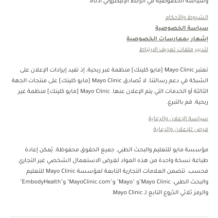
وسياسة الخصوصية في الرابط الإليكتروني أدناه.
الشروط والأحكام
سياسة الخصوصية
إشعار بممارسات الخصوصية
لتدبير ملفات تعريف الارتباط
تعتبر Mayo Clinic [مايو كلينك] منظمة غبر ربحية، إذ تفيد إيرادات الإعلان على
الشبكة في دعم رسالتنا. لا تُصادق Mayo Clinic [مايو كلينك] على منتجات الجهة
الثالثة أو الخدمات التي يتم الإعلان عنها. Mayo Clinic [مايو كلينك] منظمة غير
ربحية. قم بالتبرع.
سياسة الإعلان والرعاية
فرص للإعلان والرعاية
مؤسسة مايو للتعليم والبحث الطبي. جميع الحقوق محفوظة. يُمكن إعادة
طباعة نسخة واحدة من هذه المواد لغرض الاستعمال الشخصي غير التجاري
فحسب. تتضمن العلامات التجارية التابعة لمؤسسة Mayo Clinic للتعليم
والبحث الطبي: Mayo Clinic"و "Mayo" و"MayoClinic.com" و"EmbodyHealth"
والرمز ثلاثي الدُروع التابع لـ Mayo Clinic.