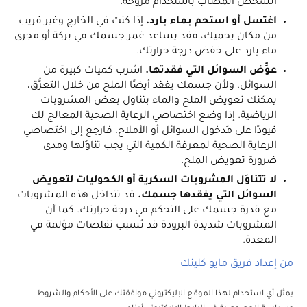
الشخص المصاب باستخدام مروحة.
اغتسل أو استحم بماء بارد.
إذا كنت في الخارج وغير قريب
من مكان يحميك، فقد يساعد غمر جسمك في بركة أو مجرى
ماء بارد على خفض درجة حرارتك.
عوِّض السوائل التي فقدتها.
اشرب كميات كبيرة من
السوائل. ولأن جسمك يفقد أيضًا الملح من خلال التعرُّق،
يمكنك تعويض الملح والماء بتناول بعض المشروبات
الرياضية. إذا وضع اختصاصي الرعاية الصحية المعالج لك
قيودًا على مَدخول السوائل أو الأملاح، فارجع إلى اختصاصي
الرعاية الصحية لمعرفة الكمية التي يجب تناوُلها ومدى
ضرورة تعويض الملح.
لا تتناوَل المشروبات السكرية أو الكحوليات لتعويض
السوائل التي يفقدها جسمك.
قد تتداخل هذه المشروبات
مع قدرة جسمك على التحكم في درجة حرارتك. كما أن
المشروبات شديدة البرودة قد تُسبب تقلصات مؤلمة في
المعدة.
من إعداد فريق مايو كلينك
يمثل أي استخدام لهذا الموقع الإليكتروني موافقتك على الأحكام والشروط