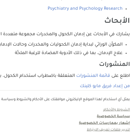
Psychiatry and Psychology Research
الأبحاث
يشارك في الأبحاث عن إدمان الكحول والمخدرات مجموعة متعددة ال
المكوِّن الوراثي لبداية إدمان الكحوليات والمخدرات وحالات الإدما
علاج الإدمان، بما في ذلك الأدوية المضادة للرغبة الملحَّة
المنشورات
اطلع على
قائمة المنشورات
المتعلقة باضطراب استخدام الكحول، بما في ذلك إدمانه، المقدمة من أطباء  Clinic
من إعداد فريق مايو كلينك
يمثل أي استخدام لهذا الموقع الإليكتروني موافقتك على الأحكام والشروط وسياسة ال
الشروط والأحكام
سياسة الخصوصية
إشعار بممارسات الخصوصية
لتدبير ملفات تعريف الارتباط