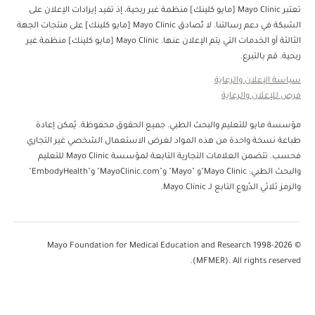
تعتبر Mayo Clinic [مايو كلينك] منظمة غبر ربحية، إذ تفيد إيرادات الإعلان على
الشبكة في دعم رسالتنا. لا تُصادق Mayo Clinic [مايو كلينك] على منتجات الجهة
الثالثة أو الخدمات التي يتم الإعلان عنها. Mayo Clinic [مايو كلينك] منظمة غير
ربحية. قم بالتبرع.
سياسة الإعلان والرعاية
فرص للإعلان والرعاية
مؤسسة مايو للتعليم والبحث الطبي. جميع الحقوق محفوظة. يُمكن إعادة
طباعة نسخة واحدة من هذه المواد لغرض الاستعمال الشخصي غير التجاري
فحسب. تتضمن العلامات التجارية التابعة لمؤسسة Mayo Clinic للتعليم
والبحث الطبي: Mayo Clinic"و "Mayo" و"MayoClinic.com" و"EmbodyHealth"
والرمز ثلاثي الدُروع التابع لـ Mayo Clinic.
© 1998-2026 Mayo Foundation for Medical Education and Research
(MFMER). All rights reserved.