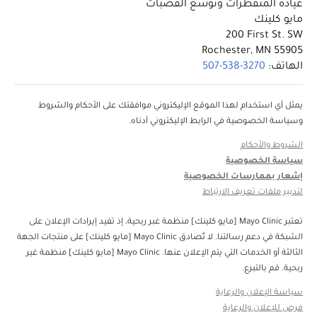
عيادة المتفطرات وتوسع القصبات
مايو كلينك
‎200 First St. SW
Rochester, MN 55905
الهاتف:
‎507-538-3270
يمثل أي استخدام لهذا الموقع الإليكتروني موافقتك على الأحكام والشروط
وسياسة الخصوصية في الرابط الإليكتروني أدناه.
الشروط والأحكام
سياسة الخصوصية
إشعار بممارسات الخصوصية
لتدبير ملفات تعريف الارتباط
تعتبر Mayo Clinic [مايو كلينك] منظمة غبر ربحية، إذ تفيد إيرادات الإعلان على
الشبكة في دعم رسالتنا. لا تُصادق Mayo Clinic [مايو كلينك] على منتجات الجهة
الثالثة أو الخدمات التي يتم الإعلان عنها. Mayo Clinic [مايو كلينك] منظمة غير
ربحية. قم بالتبرع.
سياسة الإعلان والرعاية
فرص للإعلان والرعاية