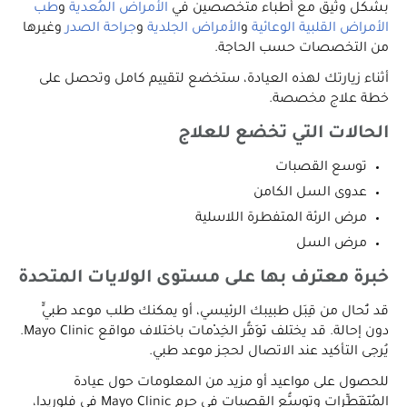
بشكل وثيق مع أطباء متخصصين في
الأمراض المُعدية
و
طب
الأمراض القلبية الوعائية
و
الأمراض الجلدية
و
جراحة الصدر
وغيرها
من التخصصات حسب الحاجة.
أثناء زيارتك لهذه العيادة، ستخضع لتقييم كامل وتحصل على
خطة علاج مخصصة.
الحالات التي تخضع للعلاج
توسع القصبات
عدوى السل الكامن
مرض الرئة المتفطرة اللاسلية
مرض السل
خبرة معترف بها على مستوى الولايات المتحدة
قد تُحال من قِبَل طبيبك الرئيسي، أو يمكنك طلب موعد طبيٍّ
دون إحالة. قد يختلف تَوَفُّر الخِدْمات باختلاف مواقع Mayo Clinic.
يُرجى التأكيد عند الاتصال لحجز موعد طبي.
للحصول على مواعيد أو مزيد من المعلومات حول عيادة
المُتَفَطِّرات‎ وتوسُّع القصبات في حرم Mayo Clinic في فلوريدا،