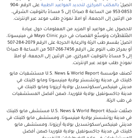
اتصِلْ
بالمكتب المركزي لتحديد المواعيد الطبية
على الرقم ‎904-
953-0853 من الساعة 8 صباحًا إلى 5 مساءً بالتوقيت الشرقي،
من الإثنين إلى الجمعة، أو املأ نموذج طلب موعد عبر الإنترنت.
للحصول على مواعيد أو المزيد من المعلومات حول عيادة
المُتَفَطِّرات وتوسُّع القصبات في حرم Mayo Clinic في مينيسوتا،
اتصِلْ بقسم طب الرئة والرعاية الحرجة على الرقم ‎507-284-2079
أو بمركز طب النوم على الرقم ‎507-266-7456 من الساعة 8 صباحًا
إلى 5 مساءً بالتوقيت المركزي، من الإثنين إلى الجمعة، أو املأ
نموذج طلب موعد عبر الإنترنت.
تُصنف مؤسسة U.S. News & World Report مستشفيات مايو
كلينك في مدينة روتشستر بولاية مينيسوتا ومايو كلينك في
مدينتي فينيكس/سكوتسديل بولاية أريزونا ومايو كلينك في
مدينة جاكسونفيل بولاية فلوريدا، ضمن أفضل المستشفيات
في طب الرئة.
صنَّفت شبكة U.S. News & World Report مستشفى مايو كلينك
في مدينة روتشستر بولاية مينيسوتا، ومستشفى مايو كلينك في
مدينتي فينيكس/سكوتسديل بولاية أريزونا، ومستشفى مايو
كلينك في مدينة جاكسونفيل بولاية فلوريدا ضمن أفضل