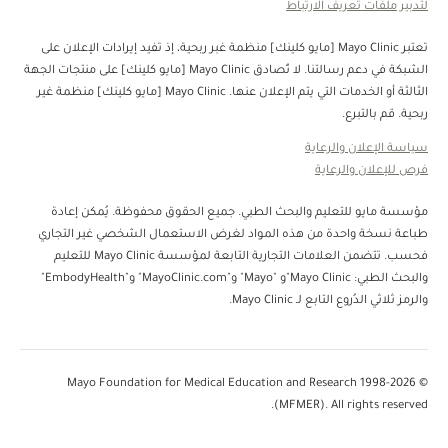
لتدبير ملفات تعريف الارتباط
تعتبر Mayo Clinic [مايو كلينك] منظمة غبر ربحية، إذ تفيد إيرادات الإعلان على
الشبكة في دعم رسالتنا. لا تُصادق Mayo Clinic [مايو كلينك] على منتجات الجهة
الثالثة أو الخدمات التي يتم الإعلان عنها. Mayo Clinic [مايو كلينك] منظمة غير
ربحية. قم بالتبرع.
سياسة الإعلان والرعاية
فرص للإعلان والرعاية
مؤسسة مايو للتعليم والبحث الطبي. جميع الحقوق محفوظة. يُمكن إعادة
طباعة نسخة واحدة من هذه المواد لغرض الاستعمال الشخصي غير التجاري
فحسب. تتضمن العلامات التجارية التابعة لمؤسسة Mayo Clinic للتعليم
والبحث الطبي: Mayo Clinic"و "Mayo" و"MayoClinic.com" و"EmbodyHealth"
والرمز ثلاثي الدُروع التابع لـ Mayo Clinic.
© 1998-2026 Mayo Foundation for Medical Education and Research
(MFMER). All rights reserved.