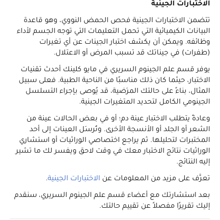
الاختبارات الجينية
تتضمن الاختبارات الجينية فحص الحمض النووي، وهو قاعدة
البيانات الكيميائية التي تحمل التعليمات التي توجه الجسم لأداء
وظائفه. ويمكن أن يكشف اختبار الجينات عن أي تغيرات
(طفرات) في جيناتك قد تسبب المرض أو الاعتلال.
يوفر قسم علم الجينوم السريري في مايو كلينك أحدث تقنيات
الاختبار، حيثما كان ذلك مناسبًا من الناحية الطبية. فعلى سبيل
المثال، بناءً على حالتك المرَضية، قد يُوصى بإجراء التسلسل
الجينومي الكامل لتحديد المتغيرات الجينية.
وعادةً يتطلب الاختبار عينة دم؛ أو في بعض الحالات عينة من
الشعر أو الجلد أو الأنسجة الأخرى. وتُرسَل العينات إلى أحد
المختبرات لتحليلها. ثم يراجع اختصاصي الوِراثيات أو استشاري
الوِراثيات نتائج الاختبار معك في وقت لاحق ويفسر لك ما تشير
إليه النتائج.
تعرَّف على مزيد من المعلومات عن
الاختبارات الجينية
.
بعد استشارتك مع أعضاء قسم علم الجينوم السريري، سنقدم
إليك تقريرًا مفصلاً عن تقييم حالتك.