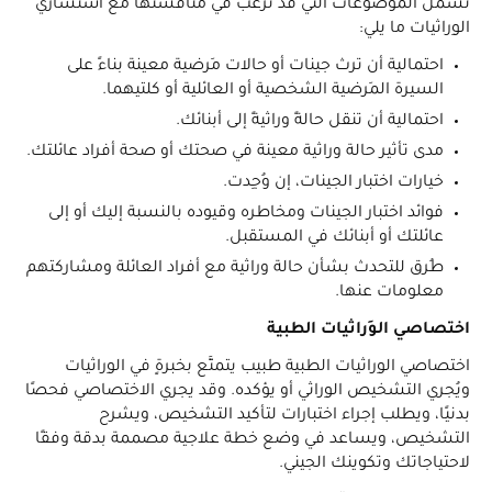
تشمل الموضوعات التي قد ترغب في مناقشتها مع استشاري
الوِراثيات ما يلي:
احتمالية أن ترث جينات أو حالات مَرضية معينة بناءً على
السيرة المَرضية الشخصية أو العائلية أو كلتيهما.
احتمالية أن تنقل حالةً وراثيةً إلى أبنائك.
مدى تأثير حالة وراثية معينة في صحتك أو صحة أفراد عائلتك.
خيارات اختبار الجينات، إن وُجِدت.
فوائد اختبار الجينات ومخاطره وقيوده بالنسبة إليك أو إلى
عائلتك أو أبنائك في المستقبل.
طُرق للتحدث بشأن حالة وراثية مع أفراد العائلة ومشاركتهم
معلومات عنها.
اختصاصي الوِراثيات الطبية
اختصاصي الوِراثيات الطبية طبيب يتمتَّع بخبرةٍ في الوِراثيات
ويُجري التشخيص الوِراثي أو يؤكده. وقد يجري الاختصاصي فحصًا
بدنيًا، ويطلب إجراء اختبارات لتأكيد التشخيص، ويشرح
التشخيص، ويساعد في وضع خطة علاجية مصممة بدقة وفقًا
لاحتياجاتك وتكوينك الجيني.