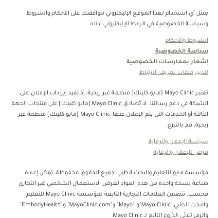
يمثل أي استخدام لهذا الموقع الإليكتروني موافقتك على الأحكام والشروط
وسياسة الخصوصية في الرابط الإليكتروني أدناه.
الشروط والأحكام
سياسة الخصوصية
إشعار بممارسات الخصوصية
لتدبير ملفات تعريف الارتباط
تعتبر Mayo Clinic [مايو كلينك] منظمة غبر ربحية، إذ تفيد إيرادات الإعلان على
الشبكة في دعم رسالتنا. لا تُصادق Mayo Clinic [مايو كلينك] على منتجات الجهة
الثالثة أو الخدمات التي يتم الإعلان عنها. Mayo Clinic [مايو كلينك] منظمة غير
ربحية. قم بالتبرع.
سياسة الإعلان والرعاية
فرص للإعلان والرعاية
مؤسسة مايو للتعليم والبحث الطبي. جميع الحقوق محفوظة. يُمكن إعادة
طباعة نسخة واحدة من هذه المواد لغرض الاستعمال الشخصي غير التجاري
فحسب. تتضمن العلامات التجارية التابعة لمؤسسة Mayo Clinic للتعليم
والبحث الطبي: Mayo Clinic"و "Mayo" و"MayoClinic.com" و"EmbodyHealth"
والرمز ثلاثي الدُروع التابع لـ Mayo Clinic.