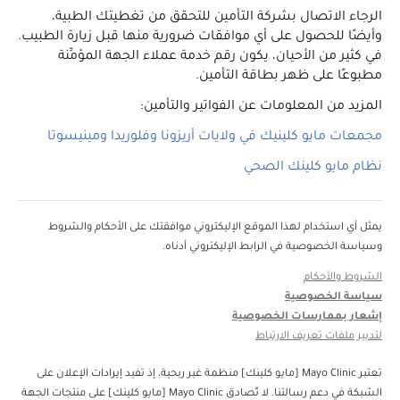
الرجاء الاتصال بشركة التأمين للتحقق من تغطيتك الطبية،
وأيضًا للحصول على أي موافقات ضرورية منها قبل زيارة الطبيب.
في كثير من الأحيان، يكون رقم خدمة عملاء الجهة المؤمِّنة
مطبوعًا على ظهر بطاقة التأمين.
المزيد من المعلومات عن الفواتير والتأمين:
مجمعات مايو كلينيك في ولايات أريزونا وفلوريدا ومينيسوتا
نظام مايو كلينك الصحي
يمثل أي استخدام لهذا الموقع الإليكتروني موافقتك على الأحكام والشروط
وسياسة الخصوصية في الرابط الإليكتروني أدناه.
الشروط والأحكام
سياسة الخصوصية
إشعار بممارسات الخصوصية
لتدبير ملفات تعريف الارتباط
تعتبر Mayo Clinic [مايو كلينك] منظمة غبر ربحية، إذ تفيد إيرادات الإعلان على
الشبكة في دعم رسالتنا. لا تُصادق Mayo Clinic [مايو كلينك] على منتجات الجهة