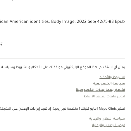
frican American identities. Body Image. 2022 Sep; 42:75-83 Epub
67
يمثل أي استخدام لهذا الموقع الإليكتروني موافقتك على الأحكام والشروط وسياسة ال
الشروط والأحكام
سياسة الخصوصية
إشعار بممارسات الخصوصية
لتدبير ملفات تعريف الارتباط
تعتبر Mayo Clinic [مايو كلينك] منظمة غبر ربحية، إذ تفيد إيرادات الإعلان على الشبكة في دعم رسالتنا. لا تُصادق Mayo Clinic [مايو كلينك] على منتجات الجهة الثالثة أو الخدمات التي يتم الإعلان عنها. Mayo Clinic [مايو كلينك] منظمة غير ربحية. قم بالتبرع.
سياسة الإعلان والرعاية
فرص للإعلان والرعاية