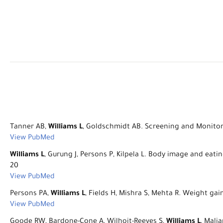
Tanner AB,
Williams L
, Goldschmidt AB. Screening and Monitori
View PubMed
Williams L
, Gurung J, Persons P, Kilpela L. Body image and eat
20
View PubMed
Persons PA,
Williams L
, Fields H, Mishra S, Mehta R. Weight gai
View PubMed
Goode RW, Bardone-Cone A, Wilhoit-Reeves S,
Williams L
, Mali