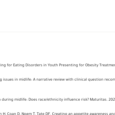
ng for Eating Disorders in Youth Presenting for Obesity Treatment
ing issues in midlife: A narrative review with clinical question r
n during midlife: Does race/ethnicity influence risk? Maturitas. 2
an H, Coan D, Noem T, Tate DF. Creating an appetite awareness and