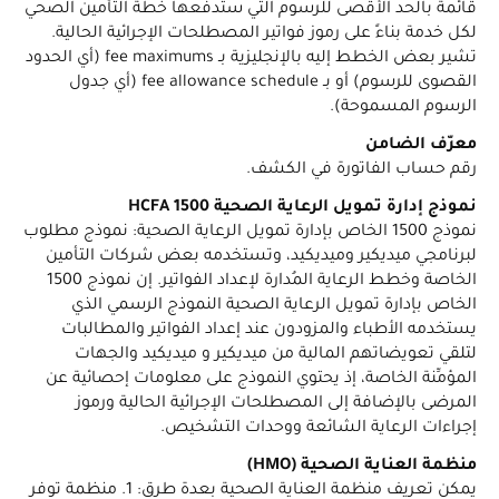
قائمة بالحد الأقصى للرسوم التي ستدفعها خطة التأمين الصحي
لكل خدمة بناءً على رموز فواتير المصطلحات الإجرائية الحالية.
تشير بعض الخطط إليه بالإنجليزية بـ fee maximums (أي الحدود
القصوى للرسوم) أو بـ fee allowance schedule (أي جدول
الرسوم المسموحة).
معرّف الضامن
رقم حساب الفاتورة في الكشف.
نموذج إدارة تمويل الرعاية الصحية ‎ HCFA 1500
نموذج 1500 الخاص بإدارة تمويل الرعاية الصحية: نموذج مطلوب
لبرنامجي ميديكير وميديكيد، وتستخدمه بعض شركات التأمين
الخاصة وخطط الرعاية المُدارة لإعداد الفواتير. إن نموذج 1500
الخاص بإدارة تمويل الرعاية الصحية النموذج الرسمي الذي
يستخدمه الأطباء والمزودون عند إعداد الفواتير والمطالبات
لتلقي تعويضاتهم المالية من ميديكير و ميديكيد والجهات
المؤمِّنة الخاصة، إذ يحتوي النموذج على معلومات إحصائية عن
المرضى بالإضافة إلى المصطلحات الإجرائية الحالية ورموز
إجراءات الرعاية الشائعة ووحدات التشخيص.
منظمة العناية الصحية (HMO)
يمكن تعريف منظمة العناية الصحية بعدة طرق: 1. منظمة توفر