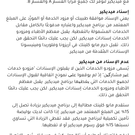
مع ميديكير لتوفر لك جميع مزايا القسم A والقسم B.
إسناد ميديكير
يعني الإسناد موافقة طبيبك أو مزود الخدمة أو المورِّد على المبلغ
المعتمد من برنامج ميديكير واعتباره مدفوعًا بالكامل مقابل
الخدمات المشمولة بالتغطية. يقبل معظم الأطباء ومزودو
الخدمات إسنادات ميديكير، لكن يجب عليك دائمًا التحقق من
ذلك. تقبل حرم مايو كلينك في أريزونا وفلوريدا ومينيسوتا
الإسنادات المُقدمَة من ميديكير.
عدم الإسناد من ميديكير
يُسمى مزودو الخدمات الذین لا يقبلون الإسنادات "مزودو خدمات
غیر مشارکین" إذْ لم يوقعوا علی نموذج اتفاقية لقبول الإسنادات
لجمیع الخدمات التي یغطیها برنامج ميديكير. يقبل معظم
الأطباء ومزودو الخدمات إسنادات ميديكير، لكن يجب عليك دائمًا
التحقق من ذلك.
ستقدم مايو كلينك مطالبة إلى برنامج ميديكير بزيادة تصل إلى
15% عن المبلغ المعتمد من ميديكير. إذا كانت لديك بوليصة
تأمين تكميلية لبرنامج ميديكير، فقد تغطي الزيادة التي تساوي
نسبتها 15% فوق رسوم ميديكير أو لا تغطيها.