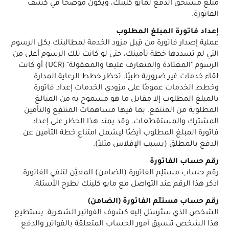
مبلغ مستحق الدفع لمايو كلينك، ويكون موضحًا في كشف
الفاتورة.
إعداد فاتورة المبلغ المطلوب
عملية إصدار فاتورة من قِبل مزود الخدمة لمطالبتك بكل الرسوم
التي لم تسددها خطة تأمينك، حتى لو كانت تلك الرسوم أعلى من
الرسوم "المعتادة والمتعارف عليها والمعقولة" (UCR) أو كانت
لقاء خدمات غير ضرورية طبيًا. تَحظر خطط الرعاية المدارة
وخطط الخدمات عمومًا على مزودي الخدمات إعداد فاتورة
بالمبلغ المطلوب إلا مقابل ما هو مسموح به من المبالغ
المطلوبة من المنتفع، بما فيها مساهمات المنتفِع والتأمين
المشترك والمستقطَعات. وقد يمتد هذا الحظر على إعداد
فاتورة المبلغ المطلوب أيضًا ليشمل امتناع خطة التأمين عن
الدفع بالمطلق (بسبب الإفلاس مثلاً).
رقم حساب الفاتورة
رقم حساب مستلِم الفاتورة (الضامن) المعيَّن لتلقي الفاتورة.
اذكر هذا الرقم عند التواصل مع مايو كلينك لطرح الأسئلة.
رقم حساب مستلِم الفاتورة (الضامن)
الشخص الذي ستُرسَل إليه كشوف الفواتير الشهرية. يستطيع
هذا الشخص تنسيق أمور الحساب المتعلقة بالفواتير والدفع