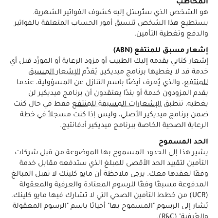
المخاطَب
هو الشخص الذي ستُرسَل إليه كشوف الفواتير الشهرية.
يستطيع هذا الشخص تنسيق أمور الحساب المتعلقة بالفواتير
والدفع وتغطية التأمين.
إشعار مسبق للمنتفع (ABN)
إشعار كتابي يقدمه إليك الطبيب أو مزود الرعاية أو المورِّد قبل أي
خدمة قد لا يغطيها برنامج ميديكير. يُقدَّم
الإشعار المسبق
للمنتفع
، والذي يُعرف أيضًا باسم التنازل عن المسؤولية، عندما
يقدم المزودون خدمة أو بندًا يعتقدون أن برنامج ميديكير لن
يغطيه. تنطبق
الإشعارات المسبقة للمنتفع
فقط في حال كنت
ضمن برنامج ميديكير الأصلي، وليس إذا كنت مسجلاً في خطة
الرعاية الصحية الخاصة ببرنامج ميديكير أدفانتيج.
الحد المسموح
يشير هذا إلى الحدود المسموح بها الموضوعة من قبل شركات
التأمين لتقييد الحد الأقصى للمبلغ الذي ستدفعه مقابل خدمة
وفقًا لعقدها معك. يرجى ملاحظة أن مايو كلينك لا تقبل المبالغ
المدفوعة مسبقًا وفقًا للرسوم المعتادة والعرفية والمعقولة
(UCR) من خطط التأمين الصحي التي لا تشارك فيها مايو كلينك.
يُشار إلى الرسوم "المسموح بها" أحيانًا باسم "الرسوم المعقولة
والعُرفية" (R&C).