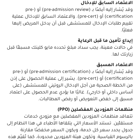
الاعتماد السابق للإدخال
وقد يُشار إليه أيضًا بـ (pre-admission review) أو (pre-
certification) أو (pre-cert). والاعتماد السابق للإدخال عملية
تقييم طلبات الإدخال للمستشفى قبل أن يدخل المريض إليها
فعليًا.
إيداع تأمين ما قبل الرعاية
في حالات معينة، يجب سداد مبلغ تحدده مايو كلينك مسبقًا قبل
زيارتك لها.
الاعتماد المسبق
وقد يُشار إليه أيضًا بـ (pre-admission certification) أو (pre-
certification) أو (pre-cert). يشير إلى عملية الحصول على إذن
من الخطة الصحية من أجل الإدخال الروتيني للمستشفى (على
أساس داخلي أو خارجي). غالبًا ما يؤدي عدم الحصول على اعتماد
مسبق إلى خفض التعويض أو رفض المطالبات.
منظمات المزودين المفضلين (PPO)
تتعاقد منظمات المزودين المفضلين مع مزودي خدمات
مستقلّين. تستند الأسعار التي يتلقاها الأطباء في هذا النظام إلى
جدول يحدد سعر كل خدمة، ويكون السعر مخفضًا مقارنة
بالرسوم القياسية. وتكون هيئة المزودين محدودة، كما تُقيِّم هذه