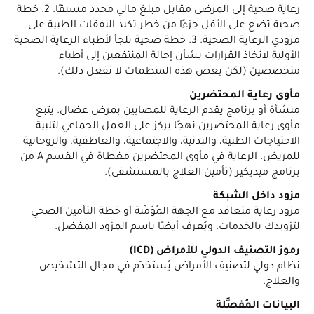
رعاية صحية إلى المرضى مقابل مبلغ مالي محدد مسبقًا. 2. خطة
صحية تضع على الأقل جزءًا من خطر تكبد النفقات الطبية على
مزودي الرعاية الصحية. 3. خطة صحية تلجأ لأطباء الرعاية الصحية
الأولية لاتخاذ القرارات بشأن إحالة المنتفعين إلى أطباء
متخصصين (لكن بعض هذه المنظمات لا تفعل ذلك).
مأوى رعاية المحتضرين
منشأة أو برنامج يقدم الرعاية للمصابين بمرض عضال. يتبع
مأوى رعاية المحتضرين نهجًا يركز على العمل الجماعي لتلبية
الاحتياجات الطبية، والبدنية، والاجتماعية، والعاطفية، والروحانية
للمريض. الرعاية في مأوى المحتضرين مغطاة في القسم A من
برنامج ميديكير (تأمين العلاج بالمستشفى).
مزود داخل الشبكة
مزود رعاية متعاقد مع الجهة المُؤَمِّنة أو خطة التأمين الصحي
لتزويدك بالخدمات. ويُعرف أيضًا باسم المزود المفضل.
رموز التصنيف الدولي للأمراض (ICD)
نظام دولي لتصنيف الأمراض يُستخدَم في مجال التشخيص
والعلاج.
البيانات المُفصَّلة