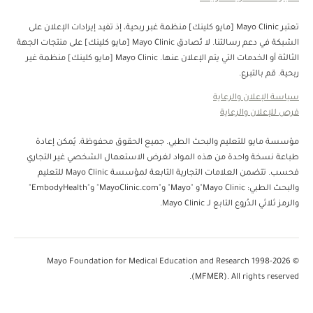
تعتبر Mayo Clinic [مايو كلينك] منظمة غبر ربحية، إذ تفيد إيرادات الإعلان على
الشبكة في دعم رسالتنا. لا تُصادق Mayo Clinic [مايو كلينك] على منتجات الجهة
الثالثة أو الخدمات التي يتم الإعلان عنها. Mayo Clinic [مايو كلينك] منظمة غير
ربحية. قم بالتبرع.
سياسة الإعلان والرعاية
فرص للإعلان والرعاية
مؤسسة مايو للتعليم والبحث الطبي. جميع الحقوق محفوظة. يُمكن إعادة
طباعة نسخة واحدة من هذه المواد لغرض الاستعمال الشخصي غير التجاري
فحسب. تتضمن العلامات التجارية التابعة لمؤسسة Mayo Clinic للتعليم
والبحث الطبي: Mayo Clinic"و "Mayo" و"MayoClinic.com" و"EmbodyHealth"
والرمز ثلاثي الدُروع التابع لـ Mayo Clinic.
© 1998-2026 Mayo Foundation for Medical Education and Research
(MFMER). All rights reserved.