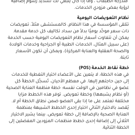
"متدرجة الطبقات"، وما إذا كان ينبغي لك تسديد رسوم إضافية
لرؤية بعض مزودي الخدمات.
نظام التعويضات اليومية
تتلقى المؤسسة في هذا النظام، كالمستشفى مثلاً، تعويضات
ذات سعر موحَّد يوميًا بدلاً من سداد تكاليف كل خدمة مقدمة.
يمكن أن تتفاوت أسعار نظام التعويضات اليومية حسب الخدمة
(على سبيل المثال، الخدمات الطبية أو الجراحية وخدمات الولادة
والصحة العقلية والعناية المركزة)، ويمكن أن تكون الأسعار
ثابتة.
خطة نقاط الخدمة (POS)
في هذه الخطة، لا يتعين على الأعضاء اختيار التغطية للخدمات
إلى حين حاجتهم إليها. في معظم الأحيان، تُسجِّل الخطةُ كل
عضو في نظامين في الوقت نفسه: خطة منظمة العناية الصحية
(أو نظام يشبهها) وخطة تعويض. توفر هذه الخطط مزايا
مختلفة تعتمد على ما إذا بقي العضو ضمن نطاق الخطة أم لا.
يُقصد بالاختيار الثنائي اختيار إحدى الخطط الشبيهة بمنظمة
العناية الصحية بالإضافة إلى خطة تعويض، بينما يشير الاختيار
الثلاثي إلى إضافة إحدى خطط منظمات المزودين المفضلين إلى
الخطة الثنائية.