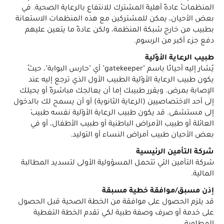
المنظماتُ عادةً أهليةَ المشترك للانتفاع بالرعاية الصحية. في
بعض الأحيان، يمكن للمشتركين مع هذه المنظمات الاستعانة
بطبيب من خارج شبكة المنظمة، ولكن عادةً ما يتعين عليهم
دفع جزء أكبر من الرسوم.
طبيب الرعاية الأوّلية
يُشار إليه أحيانًا باسم "gatekeeper" أي "حارس البوابة"، حيثُ
يكون طبيب الرعاية الأوّلية الطبيب الأول الذي ترجع إليه عند
الإصابة بمرض. ويقرر طبيبك إما أن يعالجك مباشرةً أو يحيلك
إلى أحد الاختصاصيين (الرعاية الثانوية) أو أن يسمح لك بالدخول
إلى مستشفى. قد يكون طبيب الرعاية الأوّلية نفسه طبيبَ
العائلة أو طبيب الأمراض الباطنية أو طبيب الأطفال، أو في
بعض الأحيان طبيب أمراض النساء أو التوليد.
شركة التأمين الرئيسية
شركة التأمين التي تتحمل المسؤولية الأولى لتسديد المطالبة
المالية.
إذن مسبق/موافقة خطية مسبقة
قد يلزم الحصول على موافقة من الخطة الصحية قبل الحصول
على خدمة أو صرف وصفة طبية لكي تقدم الخطة التغطية