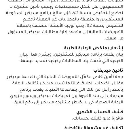
تسويات دفعات ثانوية من ميديكير. رغم أن المبالغ التي يدفعها
المستفيدون على شكل مستقطَعات ونِسَب تأمين مشترك لا
تخضع للتخفيض بنسبة 2%، فإن مبالغ برنامج ميديكير المدفوعة
للمستفيدين والمتعلقة بالمطالبات غير المعينة تخضع
للتخفيض بنسبة 2%. يجب توجيه الأسئلة المتعلقة باستلام
التعويضات المالية إلى متعهد إدارة مطالبات ميديكير المسؤول
عن ملفك.
إشعار بملخص الرعاية الطبية
بيان يقدمه برنامج ميديكير للمشتركين، ويشرح هذا البيان
الكيفية التي قُدّمَت بها المطالبات وكيفية تسديد قيمتها.
تأمين ميديغاب
جهة تأمين خاص مكمِّل للتعويضات المالية التي تقدمها ميديكير
مقابل الخدمات الطبية. غالبًا ما تسدد ميديكير تكاليف الرعاية
بأسعار أقل من تلك التي يتقاضاها الأطباء. يهدف برنامج
ميديغاب إلى سد الفجوة بين تعويضات ميديكير ورسوم مزودي
الرعاية الصحية، كي لا يضطر مشتركو ميديكير إلى دفع الفرق.
كشف الحساب الشهري
فاتورة مايو كلينك لحسابك.
تكاليف غير مشمولة بالتغطية