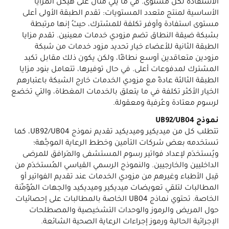
الاستفادة لكل مستوى. في ما يلي مثال على هيكل المزايا
الأساسية لمنتج متعدد المستويات: تقدم الطبقة الأولى أعلى
مستوى استفادة وأوفر تكلفة للمشترك، حيثُ إنها مرتبطة
بشبكة ضيقة النطاق تضم مزودي خدمات معينين. تقدم مزايا
الطبقة الثانية للأعضاء خيار تحديد مزود خدمات من شبكة
مزودين متعاقدين أوسع نطاقًا، ولكن يكون ذلك مقابل تكبد
المشترك لمدفوعات أعلى. في حال توفيرها، تتعامل بنود مزايا
الطبقة الثالثة عادةً مع مزودي الخدمات خارج الشبكة باعتبارهم
الخيار الأكثر تكلفة في ما يتعلق بالخدمات المغطاة، والتي تخضع
لرسوم معتادة وعُرفية ومعقولة.
نموذج UB92/UB04
تتطلب كل من ميديكير وميديكيد تقديم نموذج UB92/UB04، كما
تستخدمه بعض شركات التأمين وخطط الرعاية الموجَّهة؛
ويُستخدَم لإعداد فواتير رسوم المستشفى والمَرافق للمرضى
الداخليين والخارجيين. والنموذج الرسمي القياسي المُستخدَم من
قِبل الأطباء وغيرهم من مزودي الخدمات عند تقديم الفواتير أو
المطالبات لتلقي تعويضات ميديكير وميديكيد والجهات المُؤَمِّنة
الخاصة. تحتوي نماذج UB04 الخاصة بالمطالبات على إحصائيات
حول المريض والرموز والوحدات التشخيصية والمصطلحات
الإجرائية الحالية ورموز إجراءات الرعاية الصحية الشائعة.