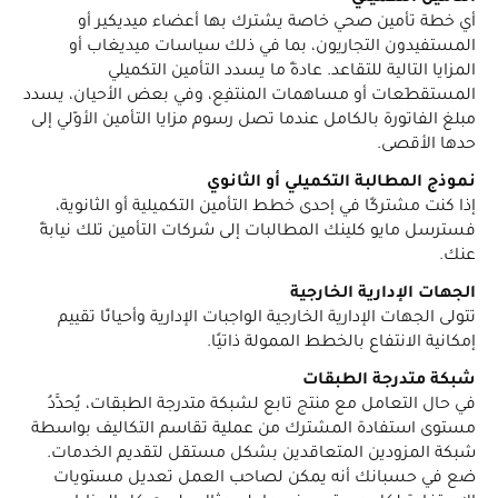
أي خطة تأمين صحي خاصة يشترك بها أعضاء ميديكير أو
المستفيدون التجاريون، بما في ذلك سياسات ميديغاب أو
المزايا التالية للتقاعد. عادةً ما يسدد التأمين التكميلي
المستقطَعات أو مساهمات المنتفِع، وفي بعض الأحيان، يسدد
مبلغ الفاتورة بالكامل عندما تصل رسوم مزايا التأمين الأوّلي إلى
حدها الأقصى.
نموذج المطالبة التكميلي أو الثانوي
إذا كنت مشتركًا في إحدى خطط التأمين التكميلية أو الثانوية،
فسترسل مايو كلينك المطالبات إلى شركات التأمين تلك نيابةً
عنك.
الجهات الإدارية الخارجية
تتولى الجهات الإدارية الخارجية الواجبات الإدارية وأحيانًا تقييم
إمكانية الانتفاع بالخطط الممولة ذاتيًا.
شبكة متدرجة الطبقات
في حال التعامل مع منتج تابع لشبكة متدرجة الطبقات، يُحدَّدُ
مستوى استفادة المشترك من عملية تقاسم التكاليف بواسطة
شبكة المزودين المتعاقدين بشكل مستقل لتقديم الخدمات.
ضع في حسبانك أنه يمكن لصاحب العمل تعديل مستويات