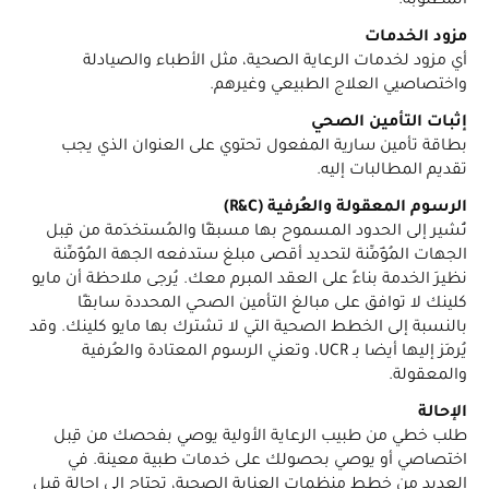
المطلوبة.
مزود الخدمات
أي مزود لخدمات الرعاية الصحية، مثل الأطباء والصيادلة
واختصاصيي العلاج الطبيعي وغيرهم.
إثبات التأمين الصحي
بطاقة تأمين سارية المفعول تحتوي على العنوان الذي يجب
تقديم المطالبات إليه.
الرسوم المعقولة والعُرفية (R&C)
تُشير إلى الحدود المسموح بها مسبقًا والمُستخدَمة من قِبل
الجهات المُؤَمِّنة لتحديد أقصى مبلغ ستدفعه الجهة المُؤَمِّنة
نظيرَ الخدمة بناءً على العقد المبرم معك. يُرجى ملاحظة أن مايو
كلينك لا توافق على مبالغ التأمين الصحي المحددة سابقًا
بالنسبة إلى الخطط الصحية التي لا تشترك بها مايو كلينك. وقد
يُرمَز إليها أيضا بـ UCR، وتعني الرسوم المعتادة والعُرفية
والمعقولة.
الإحالة
طلب خطي من طبيب الرعاية الأولية يوصي بفحصك من قِبل
اختصاصي أو يوصي بحصولك على خدمات طبية معينة. في
العديد من خطط منظمات العناية الصحية، تحتاج إلى إحالة قبل