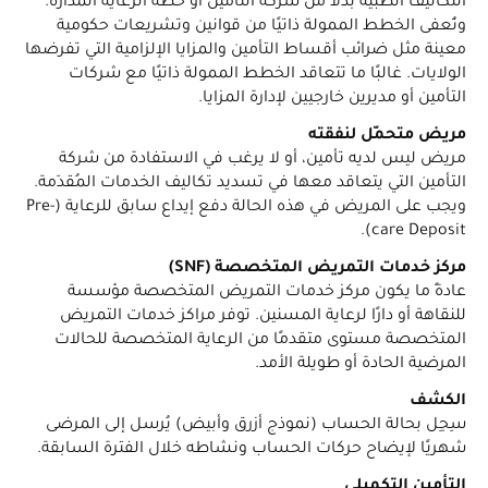
التكاليف الطبية بدلاً من شركة التأمين أو خطة الرعاية المُدارة.
وتُعفى الخطط الممولة ذاتيًا من قوانين وتشريعات حكومية
معينة مثل ضرائب أقساط التأمين والمزايا الإلزامية التي تفرضها
الولايات. غالبًا ما تتعاقد الخطط الممولة ذاتيًا مع شركات
التأمين أو مديرين خارجيين لإدارة المزايا.
مريض متحمّل لنفقته
مريض ليس لديه تأمين، أو لا يرغب في الاستفادة من شركة
التأمين التي يتعاقد معها في تسديد تكاليف الخدمات المُقدَمة.
ويجب على المريض في هذه الحالة دفع إيداع سابق للرعاية (Pre-
care Deposit).
مركز خدمات التمريض المتخصصة (SNF)
عادةً ما يكون مركز خدمات التمريض المتخصصة مؤسسة
للنقاهة أو دارًا لرعاية المسنين. توفر مراكز خدمات التمريض
المتخصصة مستوى متقدمًا من الرعاية المتخصصة للحالات
المرضية الحادة أو طويلة الأمد.
الكشف
سِجِل بحالة الحساب (نموذج أزرق وأبيض) يُرسل إلى المرضى
شهريًا لإيضاح حركات الحساب ونشاطه خلال الفترة السابقة.
التأمين التكميلي