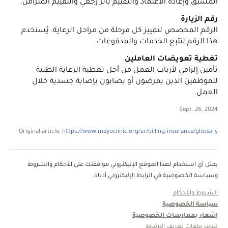
المسبق وإعادة الاعتماد والتقييم بأثر رجعي والتقييم المتزامن.
رقم الزيارة
الرقم المخصص لتمييز كل مرحلة من مراحل الرعاية. يُستخدم
هذا الرقم لتتبع الخدمات والمدفوعات.
تغطية تعويضات العاملين
تأمين إلزامي لأرباب العمل من أجل تغطية الرعاية الطبية
للموظفين الذين يمرضون أو يصابون بإصابة جسدية خلال
العمل.
Sept. 26, 2024
Original article:
https://www.mayoclinic.org/ar/billing-insurance/glossary
يمثل أي استخدام لهذا الموقع الإليكتروني موافقتك على الأحكام والشروط
وسياسة الخصوصية في الرابط الإليكتروني أدناه.
الشروط والأحكام
سياسة الخصوصية
إشعار بممارسات الخصوصية
لتدبير ملفات تعريف الارتباط