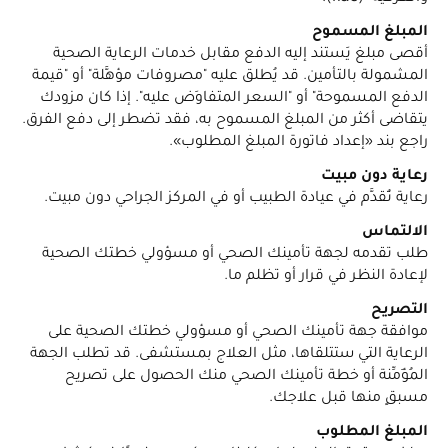
المبلغ المسموح
أقصى مبلغ يَستند إليه الدفع مقابل خدمات الرعاية الصحية
المشمولة بالتأمين. قد يُطلق عليه "مصروفات مؤهَّلة" أو "قيمة
الدفع المسموحة" أو "السعر المتفاوَض عليه". إذا كان مزودك
يتقاضى أكثر من المبلغ المسموح به، فقد تضطر إلى دفع الفرق.
راجع بند «إعداد فاتورة المبلغ المطلوب».
رعاية دون مبيت
رعاية تُقدَّم في عيادة الطبيب أو في المركز الجراحي دون مبيت.
الالتماس
طلب تقدمه لجهة تأمينك الصحي أو مسؤولي خطتك الصحية
لإعادة النظر في قرار أو تظلم ما.
التصريح
موافقة جهة تأمينك الصحي أو مسؤولي خطتك الصحية على
الرعاية التي ستتلقاها، مثل العلاج بمستشفى. قد تطلب الجهة
المُؤَمِّنة أو خطة تأمينك الصحي منك الحصول على تصريح
مسبقٍ منها قبل علاجك.
المبلغ المطلوب