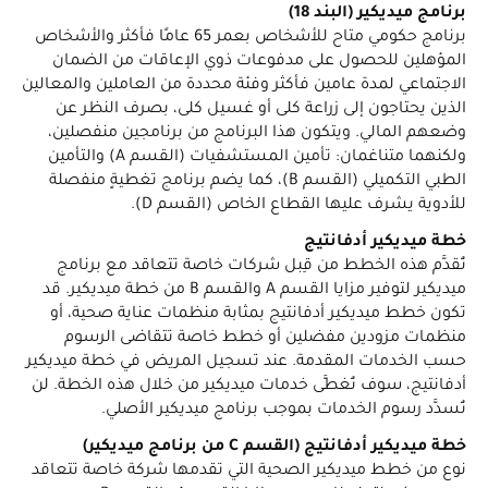
برنامج ميديكير (البند 18)
برنامج حكومي متاح للأشخاص بعمر 65 عامًا فأكثر والأشخاص
المؤهلين للحصول على مدفوعات ذوي الإعاقات من الضمان
الاجتماعي لمدة عامين فأكثر وفئة محددة من العاملين والمعالين
الذين يحتاجون إلى زراعة كلى أو غسيل كلى، بصرف النظر عن
وضعهم المالي. ويتكون هذا البرنامج من برنامجين منفصلين،
ولكنهما متناغمان: تأمين المستشفيات (القسم A) والتأمين
الطبي التكميلي (القسم B)، كما يضم برنامج تغطيةٍ منفصلة
للأدوية يشرف عليها القطاع الخاص (القسم D).
خطة ميديكير أدفانتيج
تُقدَّم هذه الخطط من قِبل شركات خاصة تتعاقد مع برنامج
ميديكير لتوفير مزايا القسم A والقسم B من خطة ميديكير. قد
تكون خطط ميديكير أدفانتيج بمثابة منظمات عناية صحية، أو
منظمات مزودين مفضلين أو خطط خاصة تتقاضى الرسوم
حسب الخدمات المقدمة. عند تسجيل المريض في خطة ميديكير
أدفانتيج، سوف تُغطَّى خدمات ميديكير من خلال هذه الخطة. لن
تُسدَّد رسوم الخدمات بموجب برنامج ميديكير الأصلي.
خطة ميديكير أدفانتيج (القسم C من برنامج ميديكير)
نوع من خطط ميديكير الصحية التي تقدمها شركة خاصة تتعاقد