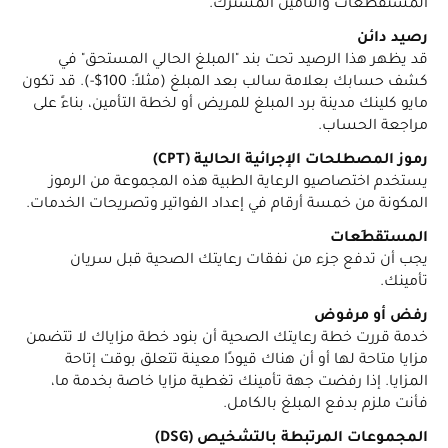
المستقطَعات والتأمين المشترك.
رصيد دائن
قد يظهر هذا الرصيد تحت بند "المبلغ الحالي المستحق" في
كشف حسابك بعلامة سالب بعد المبلغ (مثلاً: 100$-). قد تكون
مايو كلينك مدينة برد المبلغ للمريض أو لخطة التأمين، بناءً على
مراجعة الحساب.
رموز المصطلحات الإجرائية الحالية (CPT)
يستخدم اختصاصيو الرعاية الطبية هذه المجموعة من الرموز
المكونة من خمسة أرقام في إعداد الفواتير وتصريحات الخدمات.
المستقطَعات
يجب أن تدفع جزء من نفقات رعايتك الصحية قبل سريان
تأمينك.
رفض أو مرفوض
خدمة قررت خطة رعايتك الصحية أن بنود خطة مزاياك لا تتضمن
مزايا متاحة لها أو أن هناك قيودًا معينة تتعلق بوقت إتاحة
المزايا. إذا رفضت جهة تأمينك تغطية مزايا خاصة بخدمة ما،
فأنت ملزم بدفع المبلغ بالكامل.
المجموعات المرتبطة بالتشخيص (DSG)