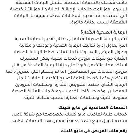
قائمة مُفصَّلة بالخدمات المُقدَمة. تشمل البياناتُ المُفصَّلة
للرسوم رموز المصطلحات الإجرائية الحالية والرموز التشخيصية
التي تُستخدَم عند تقديم المطالبات لخطة تأمينية ما. البيانات
المُفصَّلة ليست بمثابة فاتورة.
الرعاية الصحية المُدارة
تشير الرعاية الصحية المُدارة إلى نظام تقديم الرعاية الصحية
الذي يحاول إدارة تكاليف الرعاية الصحية وجودتها وإمكانية
وصول المرضى إليها. وغالبًا ما تتعاقد خطط الرعاية الصحية
المُدارة مع شبكات مزودي خدمات معينة يمكن للمشترك
استخدامها، وتتضمن قيودًا على مزايا الرعاية المقدمة من قِبل
مزودي الخدمات غير المتعاقدين (ما لم يحصلوا على تصريح)، كما
تستخدم هذه الخطط أنظمة تصريح لتقديم الرعاية. تشمل
الرعاية المُدارة خطط التعويض المُدارة، ومنظمات المزودين
المفضلين، وخطط نقاط الخدمات، ومنظمات العناية الصحية
مفتوحة الهيئة ومنظمات العناية الصحية مغلقة الهيئة.
الخدمات التعاقدية في مايو كلينك
خدمات طبية تعاقدت مايو كلينك بخصوصها مع شركة تأمين
محددة لقبول مبلغ محدد تعاقديًا مقابل هذه الخدمات الطبية.
رقم ملف المريض في مايو كلينك