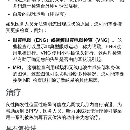
并稍悬于检查台外即可诱发症状。
自发的眼球运动（即眼震）。
如果医务人员无法查明您出现症状的原因，您可能需要接
受更多检查，例如：
眼震电图（ENG）或视频眼震电图检查（VNG）。
这
些检查可以显示非典型眼球运动，称为眼震。ENG 使
用电极进行。VNG 使用小型摄像头进行。这两种检查
都有助于确定您的头晕是否由内耳状况引起。
MRI。
这项检查利用磁场和无线电波生成头部和身体
的图像。这些图像可以协助诊断多种状况。您可能需要
接受 MRI 检查以排除导致眩晕的其他原因。
治疗
良性阵发性位置性眩晕可能在几周或几月内自行消退。为
帮助缓解 BPPV，医务人员、听力师或物理治疗师可能采
用一系列被称为耳石复位法的动作来为您治疗。
耳石复位法