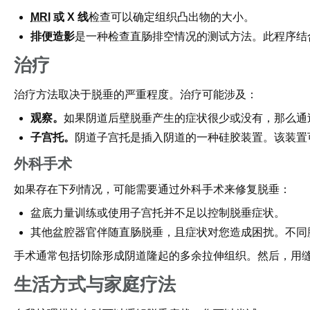
MRI
或 X 线
检查可以确定组织凸出物的大小。
排便造影
是一种检查直肠排空情况的测试方法。此程序结合
治疗
治疗方法取决于脱垂的严重程度。治疗可能涉及：
观察。
如果阴道后壁脱垂产生的症状很少或没有，那么通
子宫托。
阴道子宫托是插入阴道的一种硅胶装置。该装置
外科手术
如果存在下列情况，可能需要通过外科手术来修复脱垂：
盆底力量训练或使用子宫托并不足以控制脱垂症状。
其他盆腔器官伴随直肠脱垂，且症状对您造成困扰。不同
手术通常包括切除形成阴道隆起的多余拉伸组织。然后，用
生活方式与家庭疗法