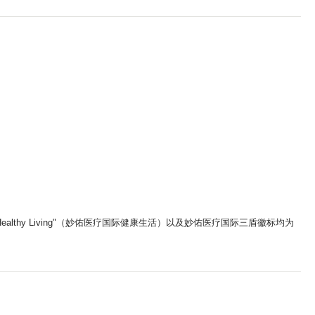
ic Healthy Living"（妙佑医疗国际健康生活）以及妙佑医疗国际三盾徽标均为