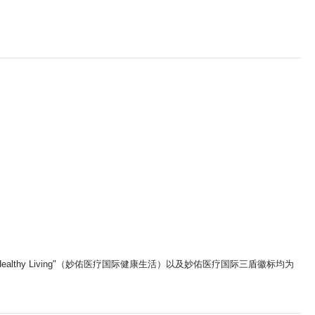
ic Healthy Living"（妙佑医疗国际健康生活）以及妙佑医疗国际三盾徽标均为