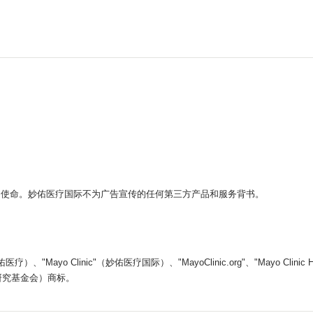
。
的使命。妙佑医疗国际不为广告宣传的任何第三方产品和服务背书。
yo Clinic"（妙佑医疗国际）、"MayoClinic.org"、"Mayo Clin
医学教育和研究基金会）商标。