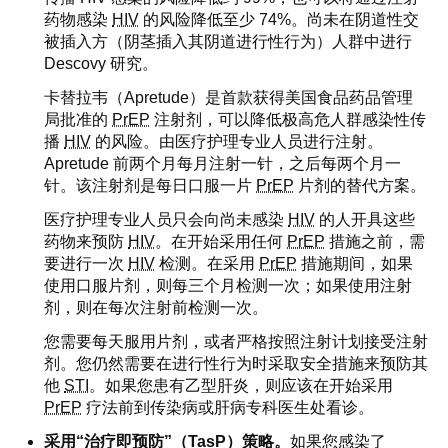
药物感染
HIV
的风险降低至少 74%。尚未在阴道性交
被插入方（阴茎插入其阴道进行性行为）人群中进行
Descovy 研究。
卡替拉韦（Apretude）是首款获得美国食品药品管理
局批准的
PrEP
注射剂，可以降低极高危人群感染性传
播
HIV
的风险。由医疗护理专业人员进行注射。
Apretude 前两个月每月注射一针，之后每两个月一
针。该注射剂是每日口服一片
PrEP
片剂的替代方案。
医疗护理专业人员只会向尚未感染
HIV
的人开具这些
药物来预防
HIV
。在开始采用任何
PrEP
措施之前，需
要进行一次
HIV
检测。在采用
PrEP
措施期间，如果
使用口服片剂，则每三个月检测一次；如果使用注射
剂，则在每次注射前检测一次。
您需要每天服用片剂，或者严格按照注射计划接受注射
剂。您仍然需要在进行性行为时采取安全措施来预防其
他
STI
。如果您患有乙型肝炎，则应该在开始采用
PrEP
疗法前到传染病或肝病专科医生处看诊。
采用“治疗即预防”（TasP）策略。
如果您感染了