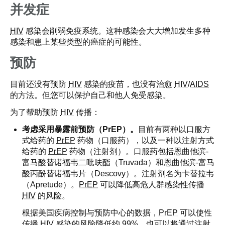
并发症
HIV
感染会削弱免疫系统。这种感染会大大增加发生多种
感染和患上某些类型的癌症的可能性。
预防
目前还没有预防
HIV
感染的疫苗，也没有治愈
HIV
/
AIDS
的方法。但您可以保护自己和他人免受感染。
为了帮助预防
HIV
传播：
考虑采用暴露前预防（PrEP）。
目前有两种以口服方
式给药的
PrEP
药物（口服药），以及一种以注射方式
给药的
PrEP
药物（注射剂）。口服药包括恩曲他滨-
富马酸替诺福韦二吡呋酯（Truvada）和恩曲他滨-富马
酸丙酚替诺福韦片（Descovy）。注射剂名为卡替拉韦
（Apretude）。
PrEP
可以降低高危人群感染性传播
HIV
的风险。
根据美国疾病控制与预防中心的数据，
PrEP
可以使性
传播 HIV 感染的风险降低约 99%，也可以将通过注射