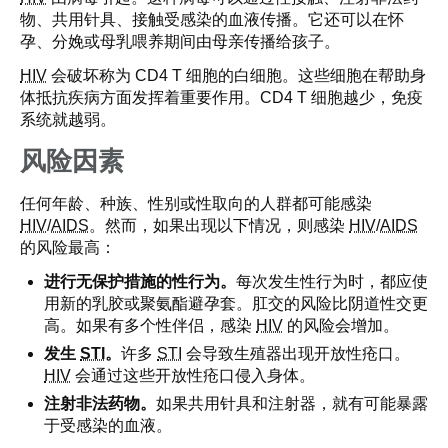
物、共用针具、接触受感染的血液传播。它还可以在怀
孕、分娩或母乳喂养期间由母亲传播给孩子。
HIV
会破坏称为 CD4 T 细胞的白细胞。这些细胞在帮助身
体抵抗疾病方面发挥着重要作用。CD4 T 细胞越少，免疫
系统就越弱。
风险因素
任何年龄、种族、性别或性取向的人群都可能感染
HIV
/
AIDS
。然而，如果出现以下情况，则感染
HIV
/
AIDS
的风险最高：
进行无保护措施的性行为。
每次发生性行为时，都应使
用新的乳胶或聚氨酯避孕套。肛交的风险比阴道性交更
高。如果有多个性伴侣，感染
HIV
的风险会增加。
发生
STI
。
许多
STI
会导致生殖器出现开放性疮口。
HIV
会通过这些开放性疮口侵入身体。
注射非法药物。
如果共用针具和注射器，就有可能暴露
于受感染的血液。