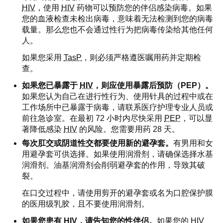
HIV
，使用
HIV
药物可以预防您的伴侣感染病毒。如果
您的血液检查未检出病毒，意味着无法检测到您的病毒
载量。那么您也不会通过性行为把病毒传染给其他任何
人。
如果您采用
TasP
，则必须严格遵医嘱用药并定期检
查。
如果您已暴露于
HIV
，则应使用暴露后预防（PEP）。
如果您认为自己在进行性行为、使用针具的过程中或在
工作场所中已暴露于病毒，请联系医疗护理专业人员或
前往急诊室。在最初 72 小时内尽快采用
PEP
，可以显
著降低感染
HIV
的风险。您需要用药 28 天。
每次肛交或阴道性交都要使用新的避孕套。
有男用和女
用避孕套可供选择。如果使用润滑剂，请确保选择水基
润滑剂。油基润滑剂会削弱避孕套的作用，导致其破
裂。
在口交过程中，请使用剪开的避孕套或名为口腔保护膜
的医用级乳胶，且不要使用润滑剂。
如果您患有
HIV
，请告知您的性伴侣。
如果您的
HIV