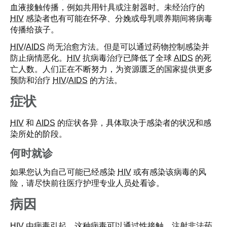
血液接触传播，例如共用针具或注射器时。未经治疗的
HIV
感染者也有可能在怀孕、分娩或母乳喂养期间将病毒
传播给孩子。
HIV
/
AIDS
尚无治愈方法。但是可以通过药物控制感染并
防止病情恶化。
HIV
抗病毒治疗已降低了全球
AIDS
的死
亡人数。人们正在不断努力，为资源匮乏的国家提供更多
预防和治疗
HIV
/
AIDS
的方法。
症状
HIV
和
AIDS
的症状各异，具体取决于感染者的状况和感
染所处的阶段。
何时就诊
如果您认为自己可能已经感染
HIV
或有感染该病毒的风
险，请尽快前往医疗护理专业人员处看诊。
病因
HIV
由病毒引起。这种病毒可以通过性接触、注射非法药