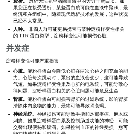
透析。
透析无法完全清除血液中的大分子蛋白质。如
果您正在接受透析，某些蛋白质可能在血液中聚积，最
终沉积在组织中。随着现代透析技术的发展，这种状况
已经不太常见。
人种。
非裔人群可能更易携带与某种淀粉样变性相关
的 TTR 蛋白类型，淀粉样变性可能损伤心脏。
并发症
淀粉样变性可能严重损害：
心脏。
淀粉样蛋白会降低心脏在两次心跳之间充血的能
力。心脏每次跳动时，泵出的血液会变少，这可能导致
气短。如果淀粉样变性累及心脏的电系统，可能导致心
律问题。淀粉样蛋白相关的心脏问题可能危及生命。
肾脏。
淀粉样蛋白可能损害肾脏的过滤系统，影响肾脏
清除体内废物的能力，最终可能导致肾衰竭。
神经系统。
神经损伤可能导致手指和足部疼痛、麻木或
刺痛。如果淀粉样蛋白累及控制肠道功能的神经，可能
交替出现便秘和腹泻。如果控制血压的神经受损，您可
能在快速站起后感到头晕。