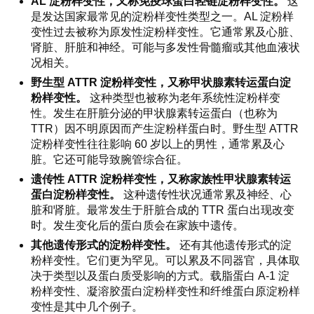
AL 淀粉样变性，又称免疫球蛋白轻链淀粉样变性。
这
是发达国家最常见的淀粉样变性类型之一。AL 淀粉样
变性过去被称为原发性淀粉样变性。它通常累及心脏、
肾脏、肝脏和神经。可能与多发性骨髓瘤或其他血液状
况相关。
野生型 ATTR 淀粉样变性，又称甲状腺素转运蛋白淀
粉样变性。
这种类型也被称为老年系统性淀粉样变
性。发生在肝脏分泌的甲状腺素转运蛋白（也称为
TTR）因不明原因而产生淀粉样蛋白时。野生型 ATTR
淀粉样变性往往影响 60 岁以上的男性，通常累及心
脏。它还可能导致腕管综合征。
遗传性 ATTR 淀粉样变性，又称家族性甲状腺素转运
蛋白淀粉样变性。
这种遗传性状况通常累及神经、心
脏和肾脏。最常发生于肝脏合成的 TTR 蛋白出现改变
时。发生变化后的蛋白质会在家族中遗传。
其他遗传形式的淀粉样变性。
还有其他遗传形式的淀
粉样变性。它们更为罕见。可以累及不同器官，具体取
决于类型以及蛋白质受影响的方式。载脂蛋白 A-1 淀
粉样变性、凝溶胶蛋白淀粉样变性和纤维蛋白原淀粉样
变性是其中几个例子。