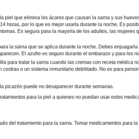
a piel que elimina los ácaros que causan la sarna y sus huevos.
14 horas, por lo que es mejor usarla durante la noche. Es posib
íntomas. Es segura para la mayoría de los adultos, las mujere
ara la sarna que se aplica durante la noche. Debes enjuagarla 
aparecen. El azufre es seguro durante el embarazo y para los 
la para tratar la sarna cuando las cremas con receta médica no 
on costras o un sistema inmunitario debilitado. No es para pe
 la picazón puede no desaparecer durante semanas.
ratamientos para la piel a quienes no puedan usar estos medic
ués del tratamiento para la sarna. Tomar medicamentos para la a