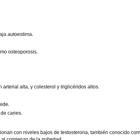
aja autoestima.
omo osteoporosis.
terial alta, y colesterol y triglicéridos altos.
oide.
de caries.
cionan con niveles bajos de testosterona, también conocido co
a al comienzo de la pubertad.