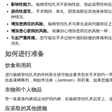
影响性能力。
输精管结扎术不影响性欲、勃起或男性特征
损伤性器官。
手术期间，睾丸、阴茎或附近其他身体部位
种情况。
增加患癌症的风险。
输精管结扎术与睾丸或前列腺癌症之
增加患心脏病的风险。
就像担心增加患癌症的风险一样，
引起严重疼痛。
您可能在手术过程中感到轻微的疼痛和拉
消失。
如何进行准备
饮食和用药
进行输精管结扎术的外科医生很可能会要求您在手术前约一周停止服
括血液稀释剂，例如华法林（Jantoven）和肝素。如果
衣物和个人物品
带一条紧身内裤或运动护裆内裤，在输精管结扎术后穿上。
应采取的其他措施