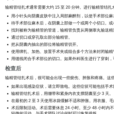
输精管结扎术通常需要大约 15 至 20 分钟。进行输精管
用小针头向阴囊皮肤中注入局部麻醉剂，以使手术部位麻
待手术部位麻木后，在阴囊上部做一个或两个小切口。或
找到被称为输精管的管道，输精管负责从两侧睾丸输送精
通过切口或穿孔取出部分输精管。
把从阴囊内抽出的部位将输精管切开。
使用绑扎、加热、放置手术夹或组合多个方法来封闭输精
用缝线闭合手术部位的切口。如果外科医生进行了穿刺，
检查后
输精管结扎术后，很可能会出现一些瘀伤、肿胀和疼痛。这
如果出现感染症状，请立即致电。这些症状可能包括手术部位
输精管结扎术后，用绷带和紧身内衣支撑阴囊至少 3 天。
在最初的 2 至 3 天使用冰袋缓解不适和肿胀。用衣服
术后限制活动。术后需要休息 24 小时。至少 48 小
轻微的活动。与手术团队讨论何时可以恢复锻炼。