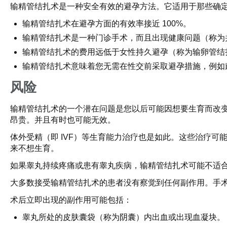
输精管结扎术是一种安全有效的避孕方法。它适用于那些确
输精管结扎术在避孕方面的有效率接近 100%。
输精管结扎术是一种门诊手术，而且出现健康问题（称为
输精管结扎术的费用远低于女性持久避孕（称为输卵管结
输精管结扎术意味着您无需在性交前采取避孕措施，例如
风险
输精管结扎术的一个潜在问题是您以后可能因想要生育而改
昂贵。并且有时也可能无效。
体外受精（即 IVF）等生育能力治疗也是如此。这些治疗
来不想生育。
如果睾丸持续疼痛或患有睾丸疾病，输精管结扎术可能不适
大多数接受输精管结扎术的患者没有察觉到任何副作用。手
术后立即出现的副作用可能包括：
睾丸所处的皮肤囊袋（称为阴囊）内出血或出现血凝块。