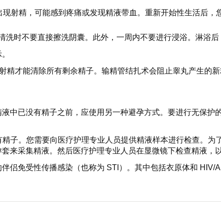
仍出现射精，可能感到疼痛或发现精液带血。重新开始性生活后
清洗时不要直接擦洗阴囊。此外，一周内不要进行浸浴。淋浴后
示。
 次射精才能清除所有剩余精子。输精管结扎术会阻止睾丸产生的
液中已没有精子之前，应使用另一种避孕方式。要进行无保护的性
否有精子。您需要向医疗护理专业人员提供精液样本进行检查。为
孕套来采集精液。然后医疗护理专业人员在显微镜下检查精液，
免受性传播感染（也称为 STI）。其中包括衣原体和 HIV/AI
。