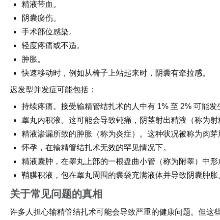
精液带血。
阴囊瘀伤。
手术部位感染。
轻度疼痛或不适。
肿胀。
快速移动时，例如从椅子上站起来时，阴囊有牵拉感。
迟发型并发症可能包括：
持续疼痛。接受输精管结扎术的人中有 1% 至 2% 可能
睾丸内积液。这可能会导致钝痛，阴茎射出精液（称为射
精液渗漏所致的肿胀（称为炎症）。这种状况被称为肉芽
怀孕，在输精管结扎术无效的罕见情况下。
精液囊肿，在睾丸上部的一根盘曲小管（称为附睾）中形
鞘膜积液，包在睾丸周围的囊袋充满液体并导致阴囊肿胀
关于常见问题的真相
许多人担心输精管结扎术可能会导致严重的健康问题。但这