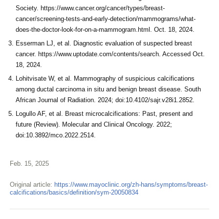
Society. https://www.cancer.org/cancer/types/breast-
cancer/screening-tests-and-early-detection/mammograms/what-
does-the-doctor-look-for-on-a-mammogram.html. Oct. 18, 2024.
Esserman LJ, et al. Diagnostic evaluation of suspected breast
cancer. https://www.uptodate.com/contents/search. Accessed Oct.
18, 2024.
Lohitvisate W, et al. Mammography of suspicious calcifications
among ductal carcinoma in situ and benign breast disease. South
African Journal of Radiation. 2024; doi:10.4102/sajr.v28i1.2852.
Logullo AF, et al. Breast microcalcifications: Past, present and
future (Review). Molecular and Clinical Oncology. 2022;
doi:10.3892/mco.2022.2514.
Feb. 15, 2025
Original article:
https://www.mayoclinic.org/zh-hans/symptoms/breast-
calcifications/basics/definition/sym-20050834